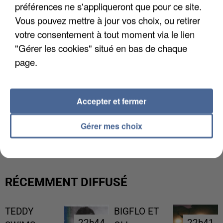
préférences ne s'appliqueront que pour ce site.
Vous pouvez mettre à jour vos choix, ou retirer
votre consentement à tout moment via le lien
"Gérer les cookies" situé en bas de chaque
page.
Accepter et fermer
L’UN DES FONDATEURS SUPPOSÉS DE LA DZ
Gérer mes choix
MAFIA INTERPELLÉ EN ALGÉRIE
RÉCEMMENT DIFFUSÉ
TEDDY
BIGFLO ET
22h44
22h44
22h41
22h41