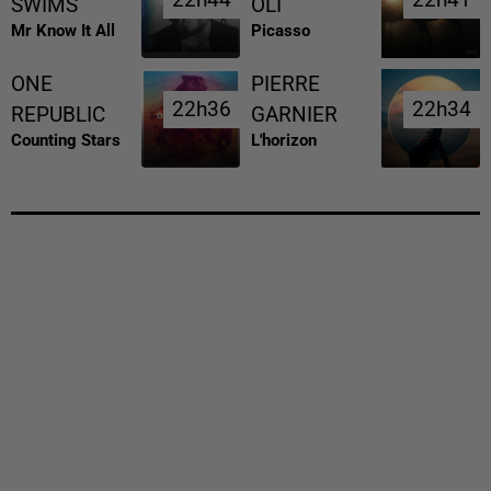
SWIMS
OLI
Mr Know It All
Picasso
ONE
PIERRE
22h36
22h36
22h34
22h34
REPUBLIC
GARNIER
Counting Stars
L'horizon