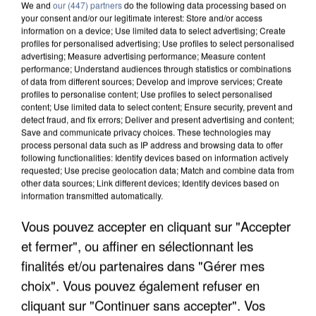
We and
our (447) partners
do the following data processing based on
your consent and/or our legitimate interest: Store and/or access
information on a device; Use limited data to select advertising; Create
profiles for personalised advertising; Use profiles to select personalised
advertising; Measure advertising performance; Measure content
performance; Understand audiences through statistics or combinations
of data from different sources; Develop and improve services; Create
profiles to personalise content; Use profiles to select personalised
content; Use limited data to select content; Ensure security, prevent and
detect fraud, and fix errors; Deliver and present advertising and content;
Save and communicate privacy choices. These technologies may
process personal data such as IP address and browsing data to offer
following functionalities: Identify devices based on information actively
requested; Use precise geolocation data; Match and combine data from
other data sources; Link different devices; Identify devices based on
information transmitted automatically.
APRÈS TOUTES CES CANICULES, LES REFUGES
Vous pouvez accepter en cliquant sur "Accepter
DE FAUNE SAUVAGE SONT...
et fermer", ou affiner en sélectionnant les
finalités et/ou partenaires dans "Gérer mes
choix". Vous pouvez également refuser en
cliquant sur "Continuer sans accepter". Vos