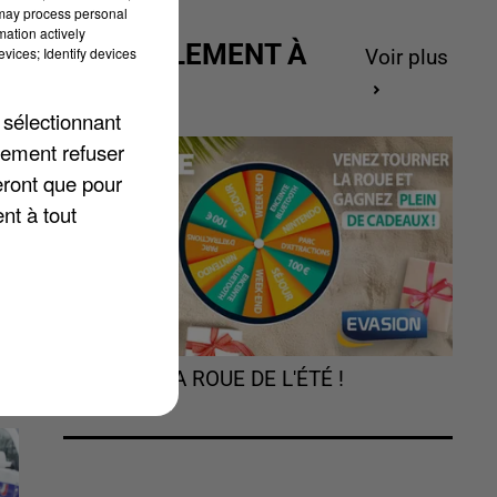
 may process personal
mation actively
ACTUELLEMENT À
vices; Identify devices
Voir plus
17
GAGNER
 sélectionnant
lement refuser
eront que pour
nt à tout
TOURNEZ LA ROUE DE L'ÉTÉ !