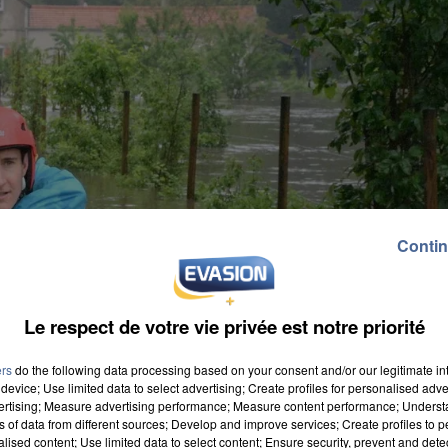
Contin
Le respect de votre vie privée est notre priorité
ers
do the following data processing based on your consent and/or our legitimate int
device; Use limited data to select advertising; Create profiles for personalised adver
vertising; Measure advertising performance; Measure content performance; Unders
ns of data from different sources; Develop and improve services; Create profiles to 
alised content; Use limited data to select content; Ensure security, prevent and detect