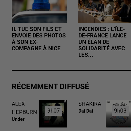
IL TUE SON FILS ET
INCENDIES : L’ÎLE-
ENVOIE DES PHOTOS
DE-FRANCE LANCE
À SON EX-
UN ÉLAN DE
COMPAGNE À NICE
SOLIDARITÉ AVEC
LES...
RÉCEMMENT DIFFUSÉ
ALEX
SHAKIRA
9h07
9h07
9h03
9h03
Dai Dai
HEPBURN
Under