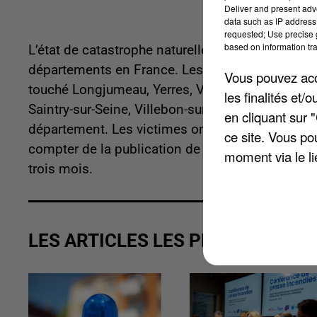
Deliver and present adv
data such as IP address 
requested; Use precise g
based on information tra
L’état de catastrophe naturelle a été reconnu 
départements en France. Les inondations et cou
Vous pouvez acce
touché Longjumeau, Yerres, Viry-Châtillon, Drave
les finalités et
Saintry-sur-Seine, Villebon-sur-Yvette, Ittevill
en cliquant sur 
département. Les victimes ont désormais dix jour
ce site. Vous po
compter de la publication de l’arrêté au Journal 
moment via le li
trois mois.
LES ARTICLES LES PLUS VUS