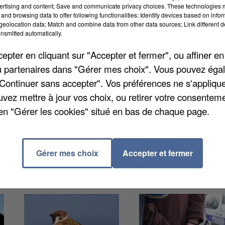
ertising and content; Save and communicate privacy choices. These technologies
and browsing data to offer following functionalities: Identify devices based on infor
eolocation data; Match and combine data from other data sources; Link different de
nsmitted automatically.
après les inondations dans plus de 700 communes de 
lées de boue du 28 mai au 5 juin en Essonne ont
pter en cliquant sur "Accepter et fermer", ou affiner en
il, Etampes, Evry, Corbeil-Essonnes, Orsay, Palaiseau,
/ou partenaires dans "Gérer mes choix". Vous pouvez éga
e... Plus de 80 communes sont concernées dans le
"Continuer sans accepter". Vos préférences ne s'appliqu
s pour adresser leur déclaration de sinistres à
uvez mettre à jour vos choix, ou retirer votre consenteme
officiel. L’indemnisation se fait en principe dans les
en "Gérer les cookies" situé en bas de chaque page.
Gérer mes choix
Accepter et fermer