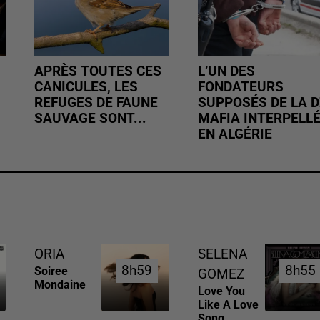
APRÈS TOUTES CES
L’UN DES
CANICULES, LES
FONDATEURS
REFUGES DE FAUNE
SUPPOSÉS DE LA D
SAUVAGE SONT...
MAFIA INTERPELL
EN ALGÉRIE
ORIA
SELENA
8h59
8h59
8h55
8h55
Soiree
GOMEZ
Mondaine
Love You
Like A Love
Song