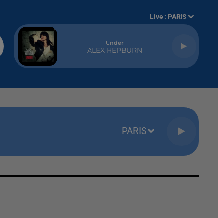
Live :
PARIS
Under
ALEX HEPBURN
PARIS