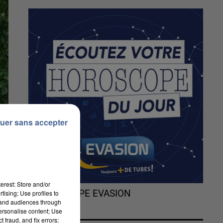
uer sans accepter
erest: Store and/or
L'HOROSCOPE EVASION
tising; Use profiles to
tand audiences through
personalise content; Use
 fraud, and fix errors;