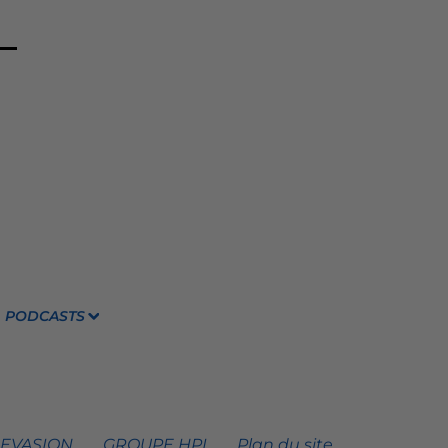
PODCASTS
 EVASION
GROUPE HPI
Plan du site