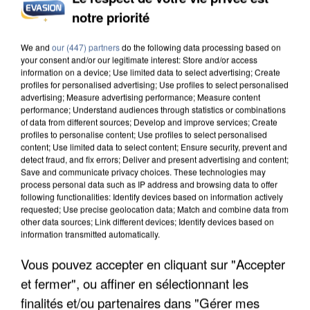
notre priorité
INCENDIES : L’ÎLE-DE-FRANCE LANCE UN ÉLAN
DE SOLIDARITÉ AVEC LES...
We and
our (447) partners
do the following data processing based on
your consent and/or our legitimate interest: Store and/or access
information on a device; Use limited data to select advertising; Create
profiles for personalised advertising; Use profiles to select personalised
advertising; Measure advertising performance; Measure content
performance; Understand audiences through statistics or combinations
of data from different sources; Develop and improve services; Create
profiles to personalise content; Use profiles to select personalised
content; Use limited data to select content; Ensure security, prevent and
detect fraud, and fix errors; Deliver and present advertising and content;
Save and communicate privacy choices. These technologies may
process personal data such as IP address and browsing data to offer
following functionalities: Identify devices based on information actively
requested; Use precise geolocation data; Match and combine data from
other data sources; Link different devices; Identify devices based on
information transmitted automatically.
Vous pouvez accepter en cliquant sur "Accepter
et fermer", ou affiner en sélectionnant les
APRÈS TOUTES CES CANICULES, LES REFUGES
finalités et/ou partenaires dans "Gérer mes
DE FAUNE SAUVAGE SONT...