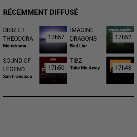
RÉCEMMENT DIFFUSÉ
DISIZ ET
IMAGINE
17h57
17h57
17h52
17h52
THEODORA
DRAGONS
Melodrama
Bad Liar
SOUND OF
TIBZ
17h50
17h50
17h48
17h48
Take Me Away
LEGEND
San Francisco