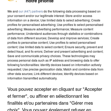
notre priorité
COULÉE DE BOUE EN HAUTE-SAVOIE
We and
our (447) partners
do the following data processing based on
your consent and/or our legitimate interest: Store and/or access
information on a device; Use limited data to select advertising; Create
profiles for personalised advertising; Use profiles to select personalised
advertising; Measure advertising performance; Measure content
performance; Understand audiences through statistics or combinations
of data from different sources; Develop and improve services; Create
profiles to personalise content; Use profiles to select personalised
content; Use limited data to select content; Ensure security, prevent and
detect fraud, and fix errors; Deliver and present advertising and content;
Save and communicate privacy choices. These technologies may
process personal data such as IP address and browsing data to offer
following functionalities: Identify devices based on information actively
requested; Use precise geolocation data; Match and combine data from
other data sources; Link different devices; Identify devices based on
information transmitted automatically.
Vous pouvez accepter en cliquant sur "Accepter
LES DONNÉES DE 300 000 CLIENTS DÉROBÉES À
et fermer", ou affiner en sélectionnant les
INTERMARCHÉ APRÈS UNE...
finalités et/ou partenaires dans "Gérer mes
choix". Vous pouvez également refuser en