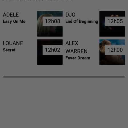
ADELE
DJO
12h08
12h08
12h05
12h05
Easy On Me
End Of Beginning
LOUANE
ALEX
12h02
12h02
12h00
12h00
Secret
WARREN
Fever Dream