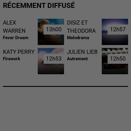
RÉCEMMENT DIFFUSÉ
ALEX
DISIZ ET
13h00
13h00
12h57
12h57
WARREN
THEODORA
Fever Dream
Melodrama
KATY PERRY
JULIEN LIEB
12h53
12h53
12h50
12h50
Firework
Autrement