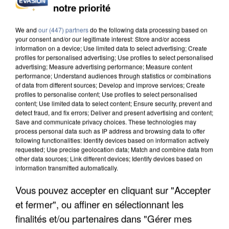
notre priorité
UN SECOND CADRE DE LA DZ MAFIA
INTERPELLÉ EN ALGÉRIE
We and
our (447) partners
do the following data processing based on
your consent and/or our legitimate interest: Store and/or access
information on a device; Use limited data to select advertising; Create
profiles for personalised advertising; Use profiles to select personalised
advertising; Measure advertising performance; Measure content
performance; Understand audiences through statistics or combinations
of data from different sources; Develop and improve services; Create
profiles to personalise content; Use profiles to select personalised
content; Use limited data to select content; Ensure security, prevent and
detect fraud, and fix errors; Deliver and present advertising and content;
Save and communicate privacy choices. These technologies may
process personal data such as IP address and browsing data to offer
following functionalities: Identify devices based on information actively
requested; Use precise geolocation data; Match and combine data from
other data sources; Link different devices; Identify devices based on
information transmitted automatically.
Vous pouvez accepter en cliquant sur "Accepter
et fermer", ou affiner en sélectionnant les
UNE TOURISTE DE L’OISE EMPORTÉE PAR UNE
COULÉE DE BOUE EN HAUTE-SAVOIE
finalités et/ou partenaires dans "Gérer mes