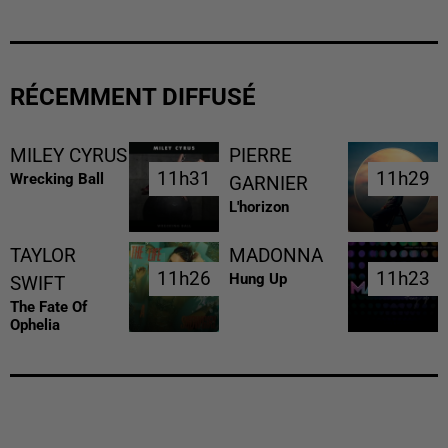
RÉCEMMENT DIFFUSÉ
MILEY CYRUS
PIERRE
11h31
11h31
11h29
11h29
Wrecking Ball
GARNIER
L'horizon
TAYLOR
MADONNA
11h26
11h26
11h23
11h23
Hung Up
SWIFT
The Fate Of
Ophelia