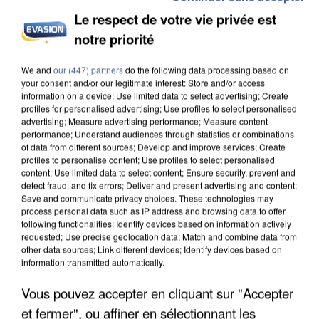
Le respect de votre vie privée est
notre priorité
UN SECOND CADRE DE LA DZ MAFIA
We and
our (447) partners
do the following data processing based on
INTERPELLÉ EN ALGÉRIE
your consent and/or our legitimate interest: Store and/or access
information on a device; Use limited data to select advertising; Create
profiles for personalised advertising; Use profiles to select personalised
advertising; Measure advertising performance; Measure content
performance; Understand audiences through statistics or combinations
of data from different sources; Develop and improve services; Create
profiles to personalise content; Use profiles to select personalised
content; Use limited data to select content; Ensure security, prevent and
detect fraud, and fix errors; Deliver and present advertising and content;
Save and communicate privacy choices. These technologies may
process personal data such as IP address and browsing data to offer
following functionalities: Identify devices based on information actively
requested; Use precise geolocation data; Match and combine data from
other data sources; Link different devices; Identify devices based on
information transmitted automatically.
Vous pouvez accepter en cliquant sur "Accepter
et fermer", ou affiner en sélectionnant les