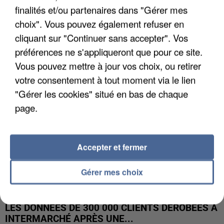
finalités et/ou partenaires dans "Gérer mes
UNE TOURISTE DE L’OISE EMPORTÉE PAR UNE
choix". Vous pouvez également refuser en
COULÉE DE BOUE EN HAUTE-SAVOIE
cliquant sur "Continuer sans accepter". Vos
préférences ne s'appliqueront que pour ce site.
Vous pouvez mettre à jour vos choix, ou retirer
votre consentement à tout moment via le lien
"Gérer les cookies" situé en bas de chaque
page.
Accepter et fermer
Gérer mes choix
LES DONNÉES DE 300 000 CLIENTS DÉROBÉES À
INTERMARCHÉ APRÈS UNE...