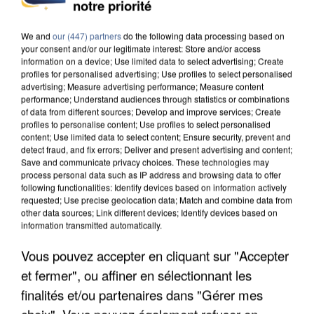
notre priorité
We and
our (447) partners
do the following data processing based on
your consent and/or our legitimate interest: Store and/or access
information on a device; Use limited data to select advertising; Create
profiles for personalised advertising; Use profiles to select personalised
advertising; Measure advertising performance; Measure content
performance; Understand audiences through statistics or combinations
of data from different sources; Develop and improve services; Create
profiles to personalise content; Use profiles to select personalised
content; Use limited data to select content; Ensure security, prevent and
detect fraud, and fix errors; Deliver and present advertising and content;
Save and communicate privacy choices. These technologies may
process personal data such as IP address and browsing data to offer
following functionalities: Identify devices based on information actively
requested; Use precise geolocation data; Match and combine data from
UN SECOND CADRE DE LA DZ MAFIA
other data sources; Link different devices; Identify devices based on
INTERPELLÉ EN ALGÉRIE
information transmitted automatically.
Vous pouvez accepter en cliquant sur "Accepter
et fermer", ou affiner en sélectionnant les
finalités et/ou partenaires dans "Gérer mes
choix". Vous pouvez également refuser en