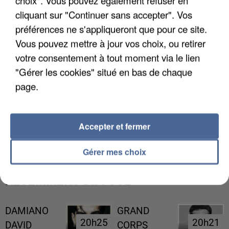
cliquant sur "Continuer sans accepter". Vos
préférences ne s'appliqueront que pour ce site.
Vous pouvez mettre à jour vos choix, ou retirer
votre consentement à tout moment via le lien
"Gérer les cookies" situé en bas de chaque
page.
UNE TOURISTE DE L’OISE EMPORTÉE PAR UNE
Accepter et fermer
COULÉE DE BOUE EN HAUTE-SAVOIE
Gérer mes choix
RÉCEMMENT DIFFUSÉ
DAMIANO
GRAND
20h25
20h25
20h21
20h21
DAVID
CORPS