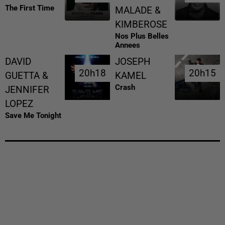
The First Time
MALADE &
KIMBEROSE
Nos Plus Belles
Annees
DAVID
JOSEPH
20h18
20h18
20h15
20h15
GUETTA &
KAMEL
Crash
JENNIFER
LOPEZ
Save Me Tonight