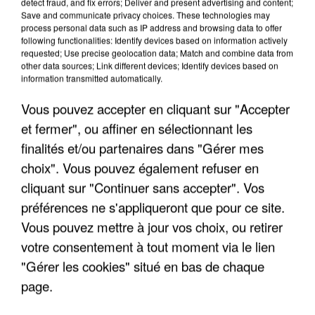
detect fraud, and fix errors; Deliver and present advertising and content;
Save and communicate privacy choices. These technologies may
process personal data such as IP address and browsing data to offer
following functionalities: Identify devices based on information actively
requested; Use precise geolocation data; Match and combine data from
other data sources; Link different devices; Identify devices based on
information transmitted automatically.
Vous pouvez accepter en cliquant sur "Accepter
et fermer", ou affiner en sélectionnant les
finalités et/ou partenaires dans "Gérer mes
6 août 2026
choix". Vous pouvez également refuser en
Gabriel Attal et Raphaël Glucksmann visés par des
cliquant sur "Continuer sans accepter". Vos
ingérences...
préférences ne s'appliqueront que pour ce site.
Sollicité, Sébastien Lecornu annonce un "travail
Vous pouvez mettre à jour vos choix, ou retirer
commun" avec les partis à la rentrée.
votre consentement à tout moment via le lien
"Gérer les cookies" situé en bas de chaque
page.