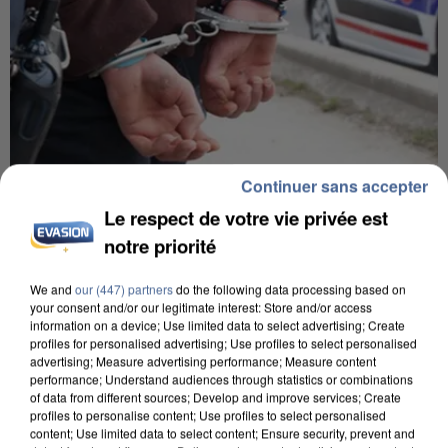
Continuer sans accepter
7 août 2026
Le respect de votre vie privée est
Un second cadre de la DZ Mafia interpellé en
notre priorité
Algérie
Un cofondateur du réseau avait été interpellé
We and
our (447) partners
do the following data processing based on
your consent and/or our legitimate interest: Store and/or access
quelques jours plus tôt.
information on a device; Use limited data to select advertising; Create
profiles for personalised advertising; Use profiles to select personalised
advertising; Measure advertising performance; Measure content
performance; Understand audiences through statistics or combinations
of data from different sources; Develop and improve services; Create
profiles to personalise content; Use profiles to select personalised
content; Use limited data to select content; Ensure security, prevent and