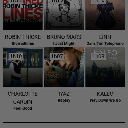
1h19
1h19
1h15
1h15
1h12
1h12
ROBIN THICKE
BRUNO MARS
LINH
Blurredlines
I Just Might
Dans Ton Telephone
1h10
1h10
1h07
1h07
1h03
1h03
CHARLOTTE
IYAZ
KALEO
Replay
Way Down We Go
CARDIN
Feel Good