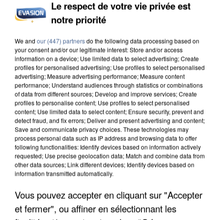
Le respect de votre vie privée est
notre priorité
INCENDIES : L’ÎLE-DE-FRANCE LANCE UN ÉLAN
We and
our (447) partners
do the following data processing based on
DE SOLIDARITÉ AVEC LES...
your consent and/or our legitimate interest: Store and/or access
information on a device; Use limited data to select advertising; Create
profiles for personalised advertising; Use profiles to select personalised
advertising; Measure advertising performance; Measure content
performance; Understand audiences through statistics or combinations
of data from different sources; Develop and improve services; Create
profiles to personalise content; Use profiles to select personalised
content; Use limited data to select content; Ensure security, prevent and
detect fraud, and fix errors; Deliver and present advertising and content;
Save and communicate privacy choices. These technologies may
process personal data such as IP address and browsing data to offer
following functionalities: Identify devices based on information actively
requested; Use precise geolocation data; Match and combine data from
other data sources; Link different devices; Identify devices based on
information transmitted automatically.
Vous pouvez accepter en cliquant sur "Accepter
et fermer", ou affiner en sélectionnant les