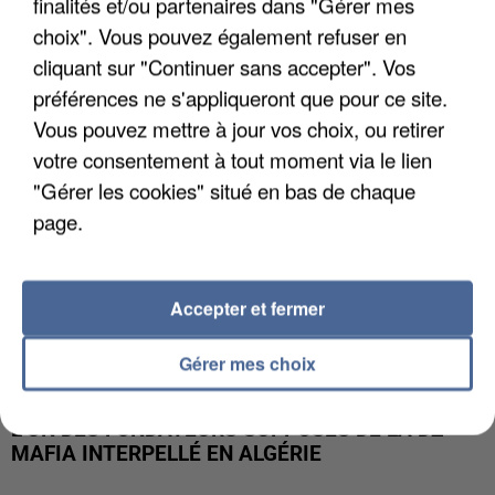
finalités et/ou partenaires dans "Gérer mes
APRÈS TOUTES CES CANICULES, LES REFUGES
DE FAUNE SAUVAGE SONT...
choix". Vous pouvez également refuser en
cliquant sur "Continuer sans accepter". Vos
préférences ne s'appliqueront que pour ce site.
Vous pouvez mettre à jour vos choix, ou retirer
votre consentement à tout moment via le lien
"Gérer les cookies" situé en bas de chaque
page.
Accepter et fermer
Gérer mes choix
L’UN DES FONDATEURS SUPPOSÉS DE LA DZ
MAFIA INTERPELLÉ EN ALGÉRIE