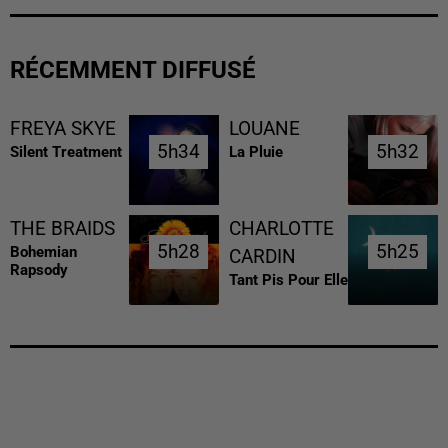
RÉCEMMENT DIFFUSÉ
FREYA SKYE
LOUANE
5h34
5h34
5h32
5h32
Silent Treatment
La Pluie
THE BRAIDS
CHARLOTTE
5h28
5h28
5h25
5h25
Bohemian
CARDIN
Rapsody
Tant Pis Pour Elle