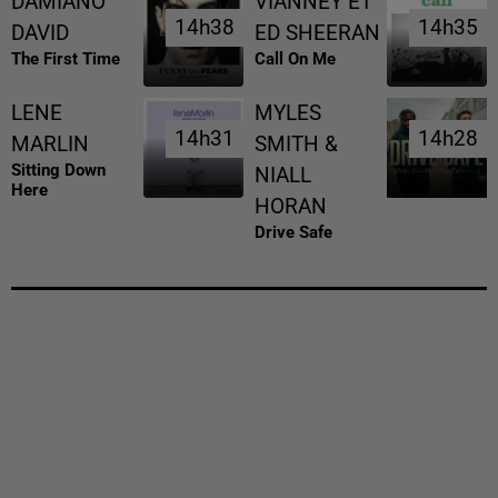
DAMIANO
VIANNEY ET
14h38
14h38
14h35
14h35
DAVID
ED SHEERAN
The First Time
Call On Me
LENE
MYLES
14h31
14h31
14h28
14h28
MARLIN
SMITH &
Sitting Down
NIALL
Here
HORAN
Drive Safe