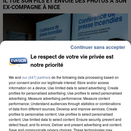
IL TUE SON FILS ET ENVOIE DES PHOTOS À SON
EX-COMPAGNE À NICE
Continuer sans accepter
Le respect de votre vie privée est
notre priorité
We and
our (447) partners
do the following data processing based on
your consent and/or our legitimate interest: Store and/or access
information on a device; Use limited data to select advertising; Create
profiles for personalised advertising; Use profiles to select personalised
advertising; Measure advertising performance; Measure content
performance; Understand audiences through statistics or combinations
of data from different sources; Develop and improve services; Create
INCENDIES : L’ÎLE-DE-FRANCE LANCE UN ÉLAN
profiles to personalise content; Use profiles to select personalised
DE SOLIDARITÉ AVEC LES...
content; Use limited data to select content; Ensure security, prevent and
detect fraud, and fix errors; Deliver and present advertising and content;
Save and communicate privacy choices. These technologies may