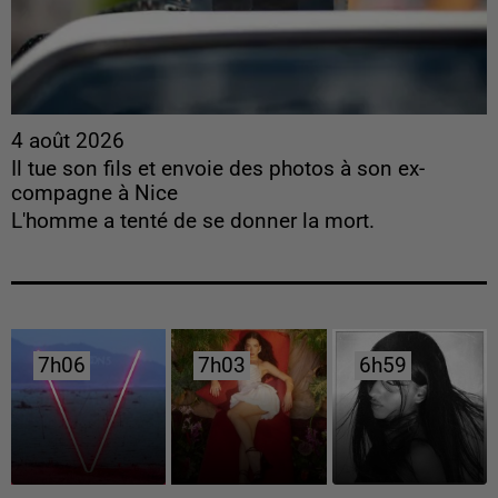
4 août 2026
Il tue son fils et envoie des photos à son ex-
compagne à Nice
L'homme a tenté de se donner la mort.
7h06
7h06
7h03
7h03
6h59
6h59