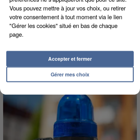
Vous pouvez mettre à jour vos choix, ou retirer
votre consentement à tout moment via le lien
"Gérer les cookies" situé en bas de chaque
page.
5 août 2026
L’un des fondateurs supposés de la DZ Mafia
interpellé en Algérie
Il est soupçonné d'y avoir mené ses opérations en
Accepter et fermer
France.
Gérer mes choix