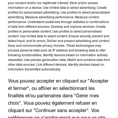
your consent and/or our legitimate interest: Store and/or access
information on a device; Use limited data to select advertising; Create
profiles for personalised advertising; Use profiles to select personalised
advertising; Measure advertising performance; Measure content
performance; Understand audiences through statistics or combinations
of data from different sources; Develop and improve services; Create
6 août 2026
profiles to personalise content; Use profiles to select personalised
content; Use limited data to select content; Ensure security, prevent and
Une touriste de l’Oise emportée par une coulée de
detect fraud, and fix errors; Deliver and present advertising and content;
boue en Haute-Savoie
Save and communicate privacy choices. These technologies may
Son corps a été retrouvé à cinq kilomètres de là.
process personal data such as IP address and browsing data to offer
following functionalities: Identify devices based on information actively
requested; Use precise geolocation data; Match and combine data from
other data sources; Link different devices; Identify devices based on
information transmitted automatically.
Vous pouvez accepter en cliquant sur "Accepter
et fermer", ou affiner en sélectionnant les
finalités et/ou partenaires dans "Gérer mes
choix". Vous pouvez également refuser en
cliquant sur "Continuer sans accepter". Vos
préférences ne s'appliqueront que pour ce site.