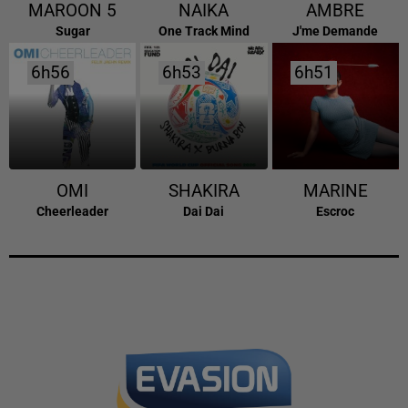
MAROON 5
NAIKA
AMBRE
Sugar
One Track Mind
J'me Demande
6h56
6h56
6h53
6h53
6h51
6h51
OMI
SHAKIRA
MARINE
Cheerleader
Dai Dai
Escroc