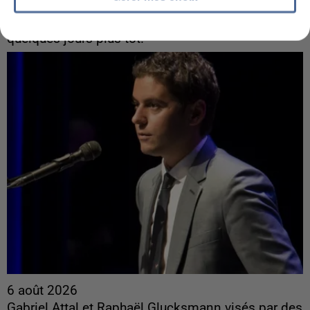
Algérie
Un cofondateur du réseau avait été interpellé
quelques jours plus tôt.
6 août 2026
Gabriel Attal et Raphaël Glucksmann visés par des