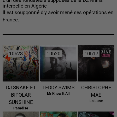
L’un des fondateurs supposés de la DZ Mafia
interpellé en Algérie
Il est soupçonné d'y avoir mené ses opérations en
France.
10h23
10h23
10h20
10h20
10h17
10h17
DJ SNAKE ET
TEDDY SWIMS
CHRISTOPHE
Mr Know It All
BIPOLAR
MAE
La Lune
SUNSHINE
Paradise