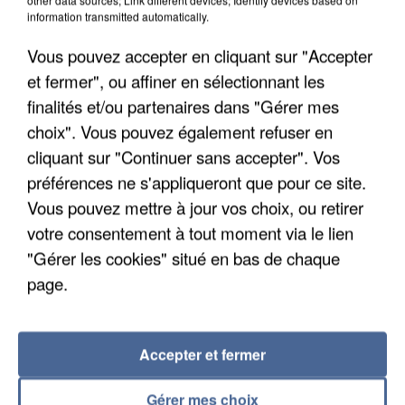
Les données bancaires ne seraient pas
information transmitted automatically.
concernées.
Vous pouvez accepter en cliquant sur "Accepter
et fermer", ou affiner en sélectionnant les
finalités et/ou partenaires dans "Gérer mes
choix". Vous pouvez également refuser en
cliquant sur "Continuer sans accepter". Vos
préférences ne s'appliqueront que pour ce site.
Vous pouvez mettre à jour vos choix, ou retirer
votre consentement à tout moment via le lien
"Gérer les cookies" situé en bas de chaque
page.
Accepter et fermer
7 août 2026
Un second cadre de la DZ Mafia interpellé en
Gérer mes choix