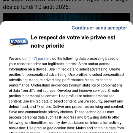
dès ce lundi 10 août 2026.
Continuer sans accepter
Le respect de votre vie privée est
notre priorité
We and
our (447) partners
do the following data processing based on
your consent and/or our legitimate interest: Store and/or access
information on a device; Use limited data to select advertising; Create
profiles for personalised advertising; Use profiles to select personalised
advertising; Measure advertising performance; Measure content
performance; Understand audiences through statistics or combinations
of data from different sources; Develop and improve services; Create
profiles to personalise content; Use profiles to select personalised
content; Use limited data to select content; Ensure security, prevent and
detect fraud, and fix errors; Deliver and present advertising and content;
Save and communicate privacy choices. These technologies may
7 août 2026
process personal data such as IP address and browsing data to offer
Les données de 300 000 clients dérobées à
following functionalities: Identify devices based on information actively
requested; Use precise geolocation data; Match and combine data from
Intermarché après une...
other data sources; Link different devices; Identify devices based on