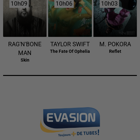
10h09
10h09
10h06
10h06
10h03
10h03
RAG'N'BONE
TAYLOR SWIFT
M. POKORA
The Fate Of Ophelia
Reflet
MAN
Skin