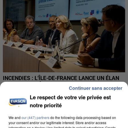
INCENDIES : L’ÎLE-DE-FRANCE LANCE UN ÉLAN
DE SOLIDARITÉ AVEC LES...
Continuer sans accepter
Le respect de votre vie privée est
notre priorité
We and
our (447) partners
do the following data processing based on
your consent and/or our legitimate interest: Store and/or access
information on a device; Use limited data to select advertising; Create