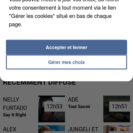
votre consentement à tout moment via le lien
"Gérer les cookies" situé en bas de chaque
page.
L’UN DES FONDATEURS SUPPOSÉS DE LA DZ
Accepter et fermer
MAFIA INTERPELLÉ EN ALGÉRIE
Gérer mes choix
RÉCEMMENT DIFFUSÉ
NELLY
ADE
12h53
12h53
12h51
12h51
Tout Savoir
FURTADO
Say It Right
ALEX
JUNGELI ET