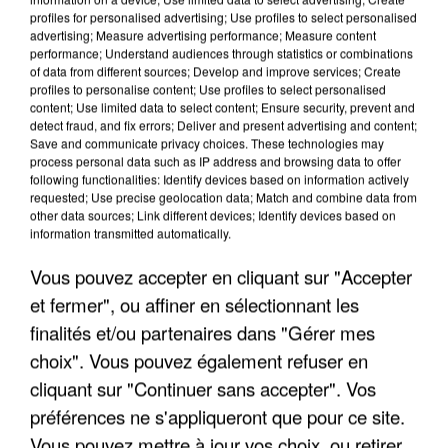
profiles for personalised advertising; Use profiles to select personalised
advertising; Measure advertising performance; Measure content
performance; Understand audiences through statistics or combinations
of data from different sources; Develop and improve services; Create
profiles to personalise content; Use profiles to select personalised
content; Use limited data to select content; Ensure security, prevent and
detect fraud, and fix errors; Deliver and present advertising and content;
Save and communicate privacy choices. These technologies may
process personal data such as IP address and browsing data to offer
following functionalities: Identify devices based on information actively
requested; Use precise geolocation data; Match and combine data from
APRÈS TOUTES CES CANICULES, LES REFUGES
other data sources; Link different devices; Identify devices based on
DE FAUNE SAUVAGE SONT...
information transmitted automatically.
Vous pouvez accepter en cliquant sur "Accepter
et fermer", ou affiner en sélectionnant les
finalités et/ou partenaires dans "Gérer mes
choix". Vous pouvez également refuser en
cliquant sur "Continuer sans accepter". Vos
préférences ne s'appliqueront que pour ce site.
Vous pouvez mettre à jour vos choix, ou retirer