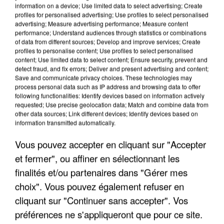
information on a device; Use limited data to select advertising; Create
profiles for personalised advertising; Use profiles to select personalised
advertising; Measure advertising performance; Measure content
performance; Understand audiences through statistics or combinations
of data from different sources; Develop and improve services; Create
profiles to personalise content; Use profiles to select personalised
content; Use limited data to select content; Ensure security, prevent and
detect fraud, and fix errors; Deliver and present advertising and content;
Save and communicate privacy choices. These technologies may
process personal data such as IP address and browsing data to offer
following functionalities: Identify devices based on information actively
requested; Use precise geolocation data; Match and combine data from
other data sources; Link different devices; Identify devices based on
APRÈS TOUTES CES CANICULES, LES REFUGES
information transmitted automatically.
DE FAUNE SAUVAGE SONT...
Vous pouvez accepter en cliquant sur "Accepter
et fermer", ou affiner en sélectionnant les
finalités et/ou partenaires dans "Gérer mes
choix". Vous pouvez également refuser en
cliquant sur "Continuer sans accepter". Vos
préférences ne s'appliqueront que pour ce site.