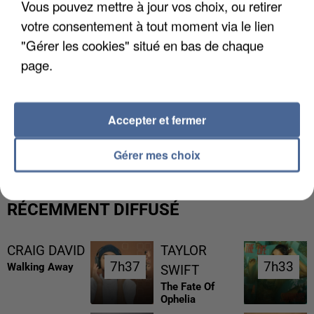
Vous pouvez mettre à jour vos choix, ou retirer
votre consentement à tout moment via le lien
"Gérer les cookies" situé en bas de chaque
page.
L’UN DES FONDATEURS SUPPOSÉS DE LA DZ
Accepter et fermer
MAFIA INTERPELLÉ EN ALGÉRIE
Gérer mes choix
RÉCEMMENT DIFFUSÉ
CRAIG DAVID
TAYLOR
7h37
7h37
7h33
7h33
Walking Away
SWIFT
The Fate Of
Ophelia