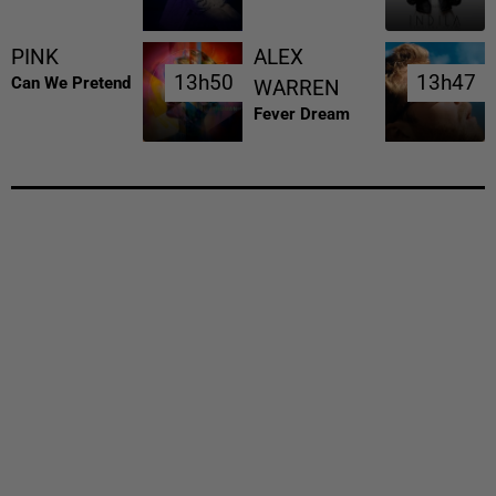
PINK
ALEX
13h50
13h50
13h47
13h47
Can We Pretend
WARREN
Fever Dream