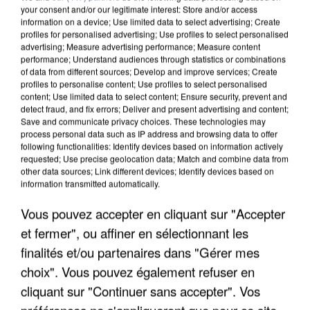
your consent and/or our legitimate interest: Store and/or access
information on a device; Use limited data to select advertising; Create
profiles for personalised advertising; Use profiles to select personalised
advertising; Measure advertising performance; Measure content
performance; Understand audiences through statistics or combinations
of data from different sources; Develop and improve services; Create
profiles to personalise content; Use profiles to select personalised
content; Use limited data to select content; Ensure security, prevent and
detect fraud, and fix errors; Deliver and present advertising and content;
Save and communicate privacy choices. These technologies may
process personal data such as IP address and browsing data to offer
following functionalities: Identify devices based on information actively
requested; Use precise geolocation data; Match and combine data from
other data sources; Link different devices; Identify devices based on
information transmitted automatically.
APRÈS TOUTES CES CANICULES, LES REFUGES
DE FAUNE SAUVAGE SONT...
Vous pouvez accepter en cliquant sur "Accepter
et fermer", ou affiner en sélectionnant les
finalités et/ou partenaires dans "Gérer mes
choix". Vous pouvez également refuser en
cliquant sur "Continuer sans accepter". Vos