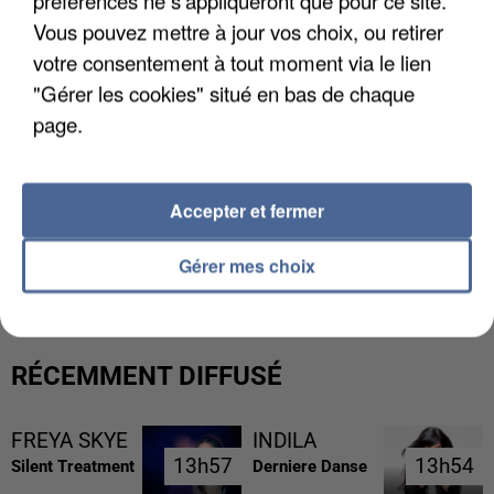
préférences ne s'appliqueront que pour ce site.
Vous pouvez mettre à jour vos choix, ou retirer
votre consentement à tout moment via le lien
"Gérer les cookies" situé en bas de chaque
page.
Accepter et fermer
L’UN DES FONDATEURS SUPPOSÉS DE LA DZ
MAFIA INTERPELLÉ EN ALGÉRIE
Gérer mes choix
RÉCEMMENT DIFFUSÉ
FREYA SKYE
INDILA
13h57
13h57
13h54
13h54
Silent Treatment
Derniere Danse