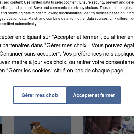
alised content; Use limited data to select content; Ensure security, prevent and detect
ertising and content; Save and communicate privacy choices. These technologies
and browsing data to offer following functionalities: Identify devices based on infor
eolocation data; Match and combine data from other data sources; Link different de
nsmitted automatically.
-et-Marne a présenté ses vœux aux habitants la
ification médicale qui plombe le département depuis
pter en cliquant sur "Accepter et fermer", ou affiner en
8ème place du classement français. « Tous les ans, l
/ou partenaires dans "Gérer mes choix". Vous pouvez éga
k Septiers qui a lancé un vaste plan de recouverture
"Continuer sans accepter". Vos préférences ne s'appliqu
 comme spécialistes. Pour le moment la Seine-et-Mar
uvez mettre à jour vos choix, ou retirer votre consenteme
oin de la moyenne nationale de 437 pour 100.000.
en "Gérer les cookies" situé en bas de chaque page.
Gérer mes choix
Accepter et fermer