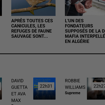
APRÈS TOUTES CES
L’UN DES
CANICULES, LES
FONDATEURS
REFUGES DE FAUNE
SUPPOSÉS DE LA D
SAUVAGE SONT...
MAFIA INTERPELL
EN ALGÉRIE
DAVID
ROBBIE
22h31
22h31
22h2
22h2
GUETTA
WILLIAMS
Supreme
ET AVA
MAX