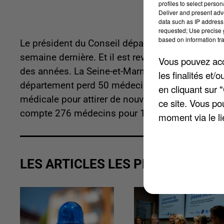
profiles to select person
Deliver and present adv
data such as IP address 
requested; Use precise g
based on information tra
Le président du Conseil départemental de Seine
semaine dernière. Et il est revenu sur la désert
Vous pouvez acce
des années. La Seine-et-Marne n'arrive qu'à la 9
les finalités et
département perd 50 médecins », rappelle Patric
en cliquant sur 
médicale pour attirer de nouveaux généralistes
ce site. Vous po
compte 276 médecins pour 100.000 habitants, l
moment via le li
LES ARTICLES LES PLUS VUS