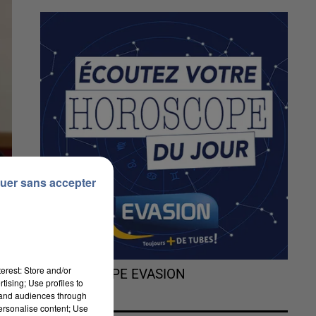
uer sans accepter
erest: Store and/or
L'HOROSCOPE EVASION
tising; Use profiles to
tand audiences through
personalise content; Use