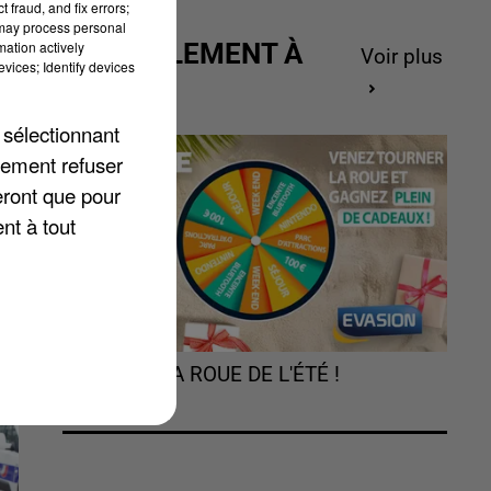
 fraud, and fix errors;
 may process personal
mation actively
ACTUELLEMENT À
Voir plus
vices; Identify devices
GAGNER
 sélectionnant
e
lement refuser
eront que pour
ne
nt à tout
TOURNEZ LA ROUE DE L'ÉTÉ !