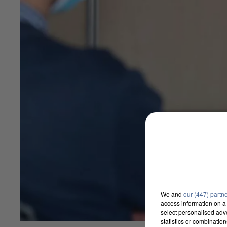
We and
our (447) partn
access information on a 
select personalised ad
statistics or combinatio