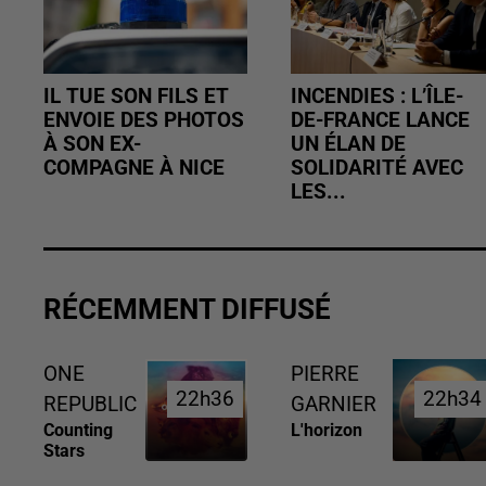
IL TUE SON FILS ET
INCENDIES : L’ÎLE-
ENVOIE DES PHOTOS
DE-FRANCE LANCE
À SON EX-
UN ÉLAN DE
COMPAGNE À NICE
SOLIDARITÉ AVEC
LES...
RÉCEMMENT DIFFUSÉ
ONE
PIERRE
22h36
22h36
22h34
22h34
REPUBLIC
GARNIER
Counting
L'horizon
Stars