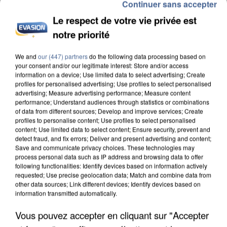
Continuer sans accepter
Le respect de votre vie privée est
notre priorité
We and
our (447) partners
do the following data processing based on
L’UN DES FONDATEURS SUPPOSÉS DE LA DZ
your consent and/or our legitimate interest: Store and/or access
MAFIA INTERPELLÉ EN ALGÉRIE
information on a device; Use limited data to select advertising; Create
profiles for personalised advertising; Use profiles to select personalised
advertising; Measure advertising performance; Measure content
performance; Understand audiences through statistics or combinations
of data from different sources; Develop and improve services; Create
profiles to personalise content; Use profiles to select personalised
content; Use limited data to select content; Ensure security, prevent and
detect fraud, and fix errors; Deliver and present advertising and content;
Save and communicate privacy choices. These technologies may
process personal data such as IP address and browsing data to offer
following functionalities: Identify devices based on information actively
requested; Use precise geolocation data; Match and combine data from
other data sources; Link different devices; Identify devices based on
information transmitted automatically.
Vous pouvez accepter en cliquant sur "Accepter