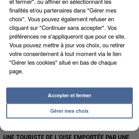
et fermer", ou affiner en sélectionnant les
finalités et/ou partenaires dans "Gérer mes
choix". Vous pouvez également refuser en
UN SECOND CADRE DE LA DZ MAFIA
INTERPELLÉ EN ALGÉRIE
cliquant sur "Continuer sans accepter". Vos
préférences ne s'appliqueront que pour ce site.
Vous pouvez mettre à jour vos choix, ou retirer
votre consentement à tout moment via le lien
"Gérer les cookies" situé en bas de chaque
page.
Accepter et fermer
Gérer mes choix
UNE TOURISTE DE L’OISE EMPORTÉE PAR UNE