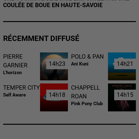
COULÉE DE BOUE EN HAUTE-SAVOIE
RÉCEMMENT DIFFUSÉ
PIERRE
POLO & PAN
14h23
14h23
14h21
14h21
Ani Kuni
GARNIER
L'horizon
TEMPER CITY
CHAPPELL
14h18
14h18
14h15
14h15
Self Aware
ROAN
Pink Pony Club