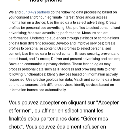
UNE TOURISTE DE L’OISE EMPORTÉE PAR UNE
COULÉE DE BOUE EN HAUTE-SAVOIE
We and
our (447) partners
do the following data processing based on
your consent and/or our legitimate interest: Store and/or access
information on a device; Use limited data to select advertising; Create
profiles for personalised advertising; Use profiles to select personalised
advertising; Measure advertising performance; Measure content
performance; Understand audiences through statistics or combinations
of data from different sources; Develop and improve services; Create
profiles to personalise content; Use profiles to select personalised
content; Use limited data to select content; Ensure security, prevent and
detect fraud, and fix errors; Deliver and present advertising and content;
Save and communicate privacy choices. These technologies may
process personal data such as IP address and browsing data to offer
following functionalities: Identify devices based on information actively
requested; Use precise geolocation data; Match and combine data from
other data sources; Link different devices; Identify devices based on
information transmitted automatically.
Vous pouvez accepter en cliquant sur "Accepter
et fermer", ou affiner en sélectionnant les
LES DONNÉES DE 300 000 CLIENTS DÉROBÉES À
finalités et/ou partenaires dans "Gérer mes
INTERMARCHÉ APRÈS UNE...
choix". Vous pouvez également refuser en