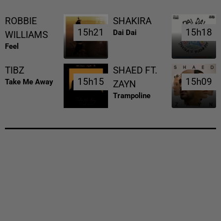
ROBBIE
SHAKIRA
15h21
15h21
15h18
15h18
Dai Dai
WILLIAMS
Feel
TIBZ
SHAED FT.
15h15
15h15
15h09
15h09
Take Me Away
ZAYN
Trampoline