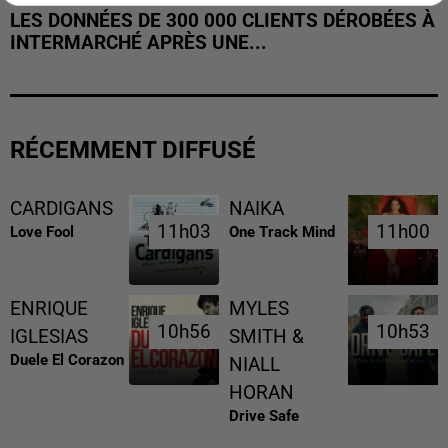
LES DONNÉES DE 300 000 CLIENTS DÉROBÉES À
INTERMARCHÉ APRÈS UNE...
RÉCEMMENT DIFFUSÉ
CARDIGANS
NAIKA
11h03
11h03
11h00
11h00
Love Fool
One Track Mind
ENRIQUE
MYLES
10h56
10h56
10h53
10h53
IGLESIAS
SMITH &
Duele El Corazon
NIALL
HORAN
Drive Safe