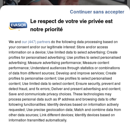
Continuer sans accepter
Le respect de votre vie privée est
notre priorité
We and
our (447) partners
do the following data processing based on
UN SECOND CADRE DE LA DZ MAFIA
your consent and/or our legitimate interest: Store and/or access
INTERPELLÉ EN ALGÉRIE
information on a device; Use limited data to select advertising; Create
profiles for personalised advertising; Use profiles to select personalised
advertising; Measure advertising performance; Measure content
performance; Understand audiences through statistics or combinations
of data from different sources; Develop and improve services; Create
profiles to personalise content; Use profiles to select personalised
content; Use limited data to select content; Ensure security, prevent and
detect fraud, and fix errors; Deliver and present advertising and content;
Save and communicate privacy choices. These technologies may
process personal data such as IP address and browsing data to offer
following functionalities: Identify devices based on information actively
requested; Use precise geolocation data; Match and combine data from
other data sources; Link different devices; Identify devices based on
information transmitted automatically.