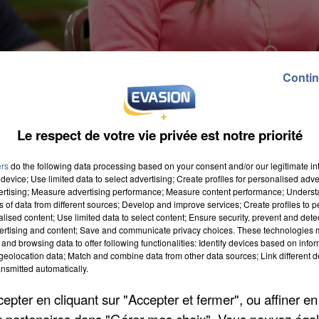
Contin
Le respect de votre vie privée est notre priorité
ers
do the following data processing based on your consent and/or our legitimate int
device; Use limited data to select advertising; Create profiles for personalised adver
vertising; Measure advertising performance; Measure content performance; Unders
ns of data from different sources; Develop and improve services; Create profiles to 
alised content; Use limited data to select content; Ensure security, prevent and detect
ertising and content; Save and communicate privacy choices. These technologies
and browsing data to offer following functionalities: Identify devices based on infor
ur privé est reparti à la hausse en 2015, avec 14.700
eolocation data; Match and combine data from other data sources; Link different de
tiré par l’intérim et le tertiaire. Mais de nombreuses
nsmitted automatically.
 l'embellie. C'est le cas notamment de la Picardie qui
pter en cliquant sur "Accepter et fermer", ou affiner en