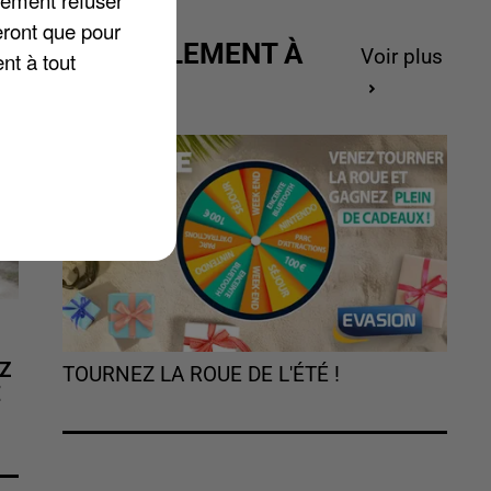
lement refuser
eront que pour
ACTUELLEMENT À
Voir plus
nt à tout
GAGNER
Z
TOURNEZ LA ROUE DE L'ÉTÉ !
É