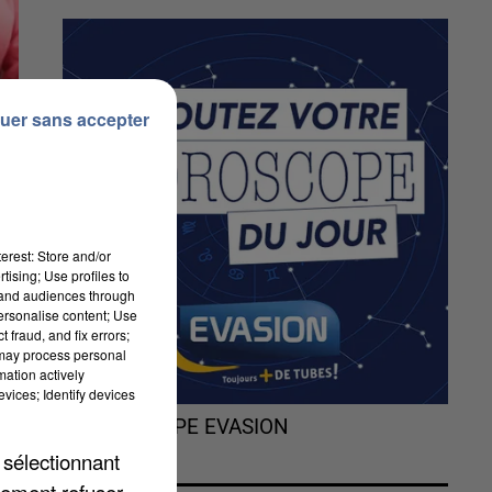
uer sans accepter
erest: Store and/or
tising; Use profiles to
tand audiences through
personalise content; Use
 fraud, and fix errors;
 may process personal
mation actively
vices; Identify devices
L'HOROSCOPE EVASION
 sélectionnant