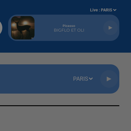
Live :
PARIS
Picasso
BIGFLO ET OLI
PARIS