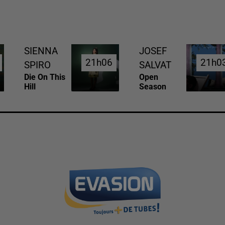
SIENNA
JOSEF
21h06
21h06
21h0
21h0
SPIRO
SALVAT
Die On This
Open
Hill
Season