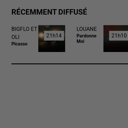
RÉCEMMENT DIFFUSÉ
BIGFLO ET
LOUANE
21h14
21h14
21h10
21h10
Pardonne
OLI
Moi
Picasso