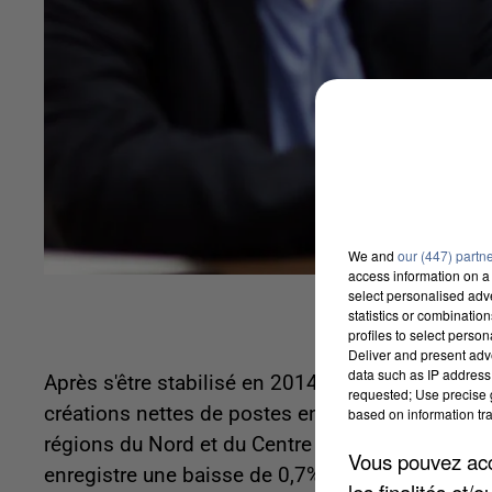
We and
our (447) partn
access information on a 
select personalised ad
statistics or combinatio
profiles to select person
Deliver and present adv
data such as IP address 
Après s'être stabilisé en 2014, l'emploi du secte
requested; Use precise g
créations nettes de postes en moyenne annuelle, 
based on information tra
régions du Nord et du Centre n'ont pas profité de
Vous pouvez acce
enregistre une baisse de 0,7%.