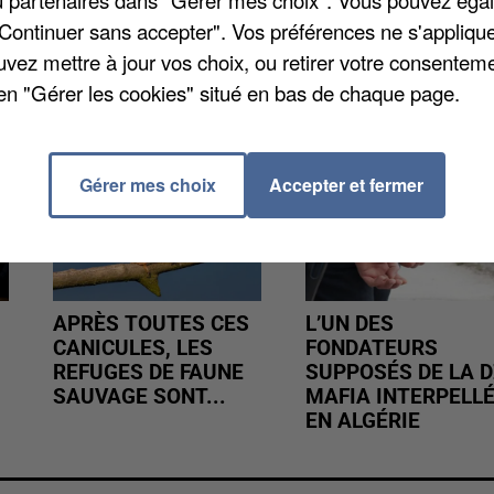
/ou partenaires dans "Gérer mes choix". Vous pouvez éga
"Continuer sans accepter". Vos préférences ne s'appliqu
uvez mettre à jour vos choix, ou retirer votre consenteme
en "Gérer les cookies" situé en bas de chaque page.
Gérer mes choix
Accepter et fermer
APRÈS TOUTES CES
L’UN DES
CANICULES, LES
FONDATEURS
REFUGES DE FAUNE
SUPPOSÉS DE LA D
SAUVAGE SONT...
MAFIA INTERPELL
EN ALGÉRIE