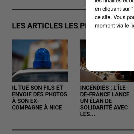
les finalités et
en cliquant sur 
ce site. Vous po
LES ARTICLES LES PLUS VUS
moment via le li
IL TUE SON FILS ET
INCENDIES : L’ÎLE-
ENVOIE DES PHOTOS
DE-FRANCE LANCE
À SON EX-
UN ÉLAN DE
COMPAGNE À NICE
SOLIDARITÉ AVEC
LES...