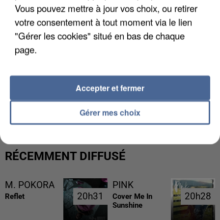
Vous pouvez mettre à jour vos choix, ou retirer
votre consentement à tout moment via le lien
"Gérer les cookies" situé en bas de chaque
page.
Accepter et fermer
L’UN DES FONDATEURS SUPPOSÉS DE LA DZ
MAFIA INTERPELLÉ EN ALGÉRIE
Gérer mes choix
RÉCEMMENT DIFFUSÉ
M. POKORA
PINK
20h31
20h31
20h28
20h28
Reflet
Cover Me In
Sunshine