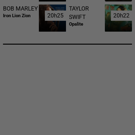
BOB MARLEY
TAYLOR
20h25
20h25
20h22
20h22
Iron Lion Zion
SWIFT
Opalite