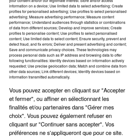
your consent and/or our legitimate interest: Store and/or access
information on a device; Use limited data to select advertising; Create
profiles for personalised advertising; Use profiles to select personalised
advertising; Measure advertising performance; Measure content
performance; Understand audiences through statistics or combinations
of data from different sources; Develop and improve services; Create
profiles to personalise content; Use profiles to select personalised
content; Use limited data to select content; Ensure security, prevent and
detect fraud, and fix errors; Deliver and present advertising and content;
Save and communicate privacy choices. These technologies may
process personal data such as IP address and browsing data to offer
following functionalities: Identify devices based on information actively
requested; Use precise geolocation data; Match and combine data from
other data sources; Link different devices; Identify devices based on
APRÈS TOUTES CES CANICULES, LES REFUGES
information transmitted automatically.
DE FAUNE SAUVAGE SONT...
Vous pouvez accepter en cliquant sur "Accepter
et fermer", ou affiner en sélectionnant les
finalités et/ou partenaires dans "Gérer mes
choix". Vous pouvez également refuser en
cliquant sur "Continuer sans accepter". Vos
préférences ne s'appliqueront que pour ce site.