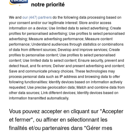
notre priorité
INCENDIES : L’ÎLE-DE-FRANCE LANCE UN ÉLAN
DE SOLIDARITÉ AVEC LES...
We and
our (447) partners
do the following data processing based on
your consent and/or our legitimate interest: Store and/or access
information on a device; Use limited data to select advertising; Create
profiles for personalised advertising; Use profiles to select personalised
advertising; Measure advertising performance; Measure content
performance; Understand audiences through statistics or combinations
of data from different sources; Develop and improve services; Create
profiles to personalise content; Use profiles to select personalised
content; Use limited data to select content; Ensure security, prevent and
detect fraud, and fix errors; Deliver and present advertising and content;
Save and communicate privacy choices. These technologies may
process personal data such as IP address and browsing data to offer
following functionalities: Identify devices based on information actively
requested; Use precise geolocation data; Match and combine data from
other data sources; Link different devices; Identify devices based on
information transmitted automatically.
Vous pouvez accepter en cliquant sur "Accepter
et fermer", ou affiner en sélectionnant les
APRÈS TOUTES CES CANICULES, LES REFUGES
DE FAUNE SAUVAGE SONT...
finalités et/ou partenaires dans "Gérer mes