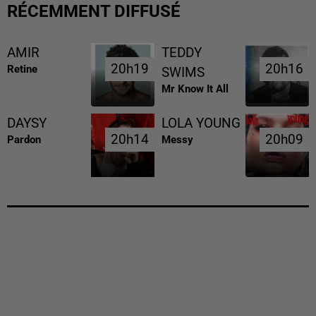
RÉCEMMENT DIFFUSÉ
AMIR
TEDDY
20h19
20h19
20h16
20h16
Retine
SWIMS
Mr Know It All
DAYSY
LOLA YOUNG
20h14
20h14
20h09
20h09
Pardon
Messy