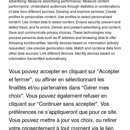
advertising; Measure advertising performance; Measure content
performance; Understand audiences through statistics or combinations
of data from different sources; Develop and improve services; Create
profiles to personalise content; Use profiles to select personalised
content; Use limited data to select content; Ensure security, prevent and
detect fraud, and fix errors; Deliver and present advertising and content;
Save and communicate privacy choices. These technologies may
process personal data such as IP address and browsing data to offer
L’UN DES FONDATEURS SUPPOSÉS DE LA DZ
following functionalities: Identify devices based on information actively
requested; Use precise geolocation data; Match and combine data from
MAFIA INTERPELLÉ EN ALGÉRIE
other data sources; Link different devices; Identify devices based on
information transmitted automatically.
Vous pouvez accepter en cliquant sur "Accepter
et fermer", ou affiner en sélectionnant les
finalités et/ou partenaires dans "Gérer mes
choix". Vous pouvez également refuser en
cliquant sur "Continuer sans accepter". Vos
préférences ne s'appliqueront que pour ce site.
Vous pouvez mettre à jour vos choix, ou retirer
votre consentement à tout moment via le lien