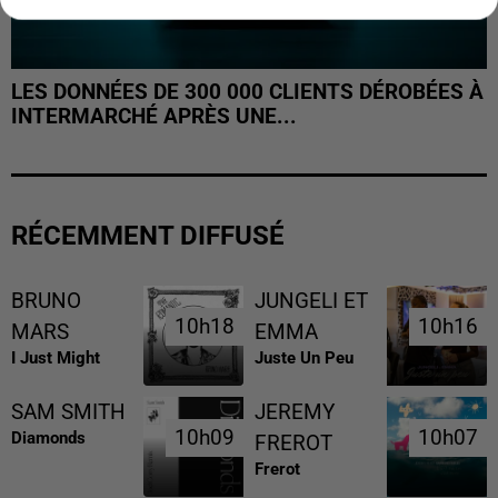
LES DONNÉES DE 300 000 CLIENTS DÉROBÉES À
INTERMARCHÉ APRÈS UNE...
RÉCEMMENT DIFFUSÉ
BRUNO
JUNGELI ET
10h18
10h18
10h16
10h16
MARS
EMMA
I Just Might
Juste Un Peu
SAM SMITH
JEREMY
10h09
10h09
10h07
10h07
Diamonds
FREROT
Frerot