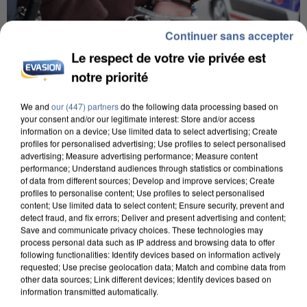
Continuer sans accepter
Le respect de votre vie privée est
notre priorité
We and
our (447) partners
do the following data processing based on
your consent and/or our legitimate interest: Store and/or access
information on a device; Use limited data to select advertising; Create
UN SECOND CADRE DE LA DZ MAFIA
profiles for personalised advertising; Use profiles to select personalised
advertising; Measure advertising performance; Measure content
INTERPELLÉ EN ALGÉRIE
performance; Understand audiences through statistics or combinations
of data from different sources; Develop and improve services; Create
profiles to personalise content; Use profiles to select personalised
content; Use limited data to select content; Ensure security, prevent and
detect fraud, and fix errors; Deliver and present advertising and content;
Save and communicate privacy choices. These technologies may
process personal data such as IP address and browsing data to offer
following functionalities: Identify devices based on information actively
requested; Use precise geolocation data; Match and combine data from
other data sources; Link different devices; Identify devices based on
information transmitted automatically.