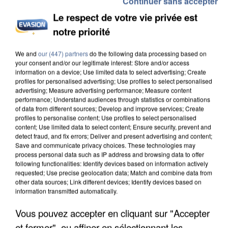
Continuer sans accepter
Le respect de votre vie privée est
notre priorité
We and
our (447) partners
do the following data processing based on
INCENDIES : L’ÎLE-DE-FRANCE LANCE UN ÉLAN
your consent and/or our legitimate interest: Store and/or access
DE SOLIDARITÉ AVEC LES...
information on a device; Use limited data to select advertising; Create
profiles for personalised advertising; Use profiles to select personalised
advertising; Measure advertising performance; Measure content
performance; Understand audiences through statistics or combinations
of data from different sources; Develop and improve services; Create
profiles to personalise content; Use profiles to select personalised
content; Use limited data to select content; Ensure security, prevent and
detect fraud, and fix errors; Deliver and present advertising and content;
Save and communicate privacy choices. These technologies may
process personal data such as IP address and browsing data to offer
following functionalities: Identify devices based on information actively
requested; Use precise geolocation data; Match and combine data from
other data sources; Link different devices; Identify devices based on
information transmitted automatically.
Vous pouvez accepter en cliquant sur "Accepter
et fermer", ou affiner en sélectionnant les