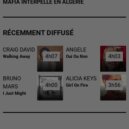
MAFIA INTERPELLÉ EN ALGÉRIE
RÉCEMMENT DIFFUSÉ
CRAIG DAVID
ANGELE
4h07
4h07
4h03
4h03
Walking Away
Oui Ou Non
BRUNO
ALICIA KEYS
4h00
4h00
3h56
3h56
Girl On Fire
MARS
I Just Might