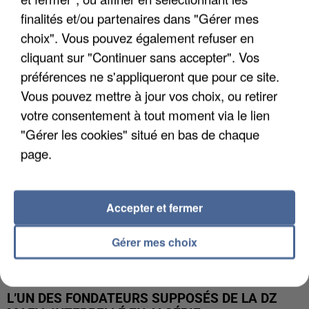
finalités et/ou partenaires dans "Gérer mes
APRÈS TOUTES CES CANICULES, LES REFUGES
choix". Vous pouvez également refuser en
DE FAUNE SAUVAGE SONT...
cliquant sur "Continuer sans accepter". Vos
préférences ne s'appliqueront que pour ce site.
Vous pouvez mettre à jour vos choix, ou retirer
votre consentement à tout moment via le lien
"Gérer les cookies" situé en bas de chaque
page.
Accepter et fermer
Gérer mes choix
L’UN DES FONDATEURS SUPPOSÉS DE LA DZ