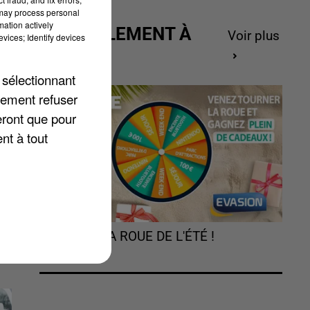
 may process personal
mation actively
ACTUELLEMENT À
Voir plus
vices; Identify devices
GAGNER
 sélectionnant
lement refuser
es
eront que pour
nt à tout
TOURNEZ LA ROUE DE L'ÉTÉ !