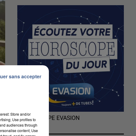
uer sans accepter
erest: Store and/or
L'HOROSCOPE EVASION
tising; Use profiles to
tand audiences through
personalise content; Use
 fraud, and fix errors;