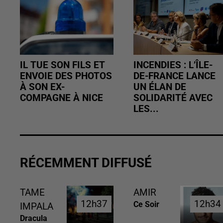
IL TUE SON FILS ET
INCENDIES : L’ÎLE-
ENVOIE DES PHOTOS
DE-FRANCE LANCE
À SON EX-
UN ÉLAN DE
COMPAGNE À NICE
SOLIDARITÉ AVEC
LES...
RÉCEMMENT DIFFUSÉ
TAME
AMIR
12h37
12h37
12h34
12h34
Ce Soir
IMPALA
Dracula