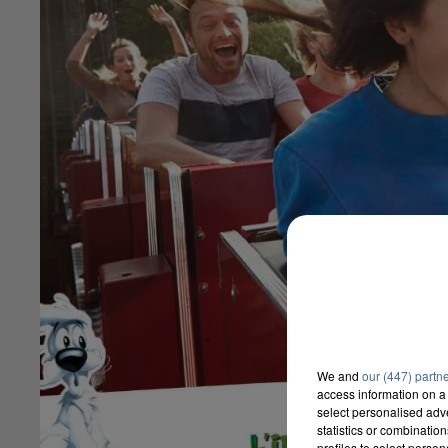
We and
our (447) partn
access information on a 
select personalised ad
statistics or combinatio
profiles to select person