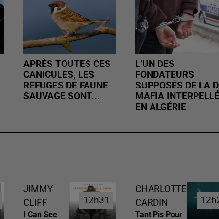
APRÈS TOUTES CES
L’UN DES
CANICULES, LES
FONDATEURS
REFUGES DE FAUNE
SUPPOSÉS DE LA D
SAUVAGE SONT...
MAFIA INTERPELL
EN ALGÉRIE
JIMMY
CHARLOTTE
12h31
12h31
12h
12h
CLIFF
CARDIN
I Can See
Tant Pis Pour