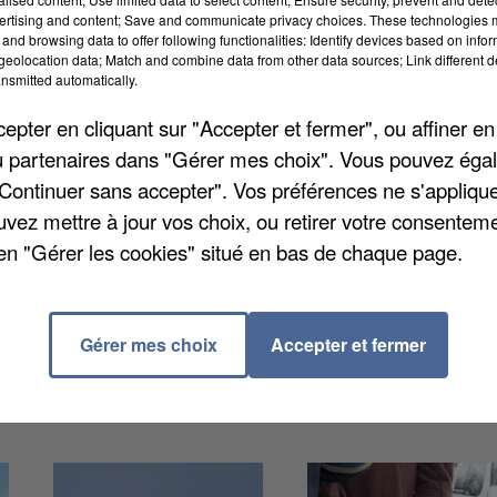
ertising and content; Save and communicate privacy choices. These technologies
and browsing data to offer following functionalities: Identify devices based on infor
eolocation data; Match and combine data from other data sources; Link different de
nsmitted automatically.
pter en cliquant sur "Accepter et fermer", ou affiner en
, le célèbre Parc Astérix situé à Plailly dans le sud de
/ou partenaires dans "Gérer mes choix". Vous pouvez éga
s d'amis, le fief du plus célèbre des Gaulois ouvrira s
"Continuer sans accepter". Vos préférences ne s'appliqu
rises seront au rendez-vous, avec trois spectacles
uvez mettre à jour vos choix, ou retirer votre consenteme
les Arènes Romaines, « Magique Panoramix » dans le
en "Gérer les cookies" situé en bas de chaque page.
ans le Village Gaulois. Toutes le infos de cette
terix.fr
.
Gérer mes choix
Accepter et fermer