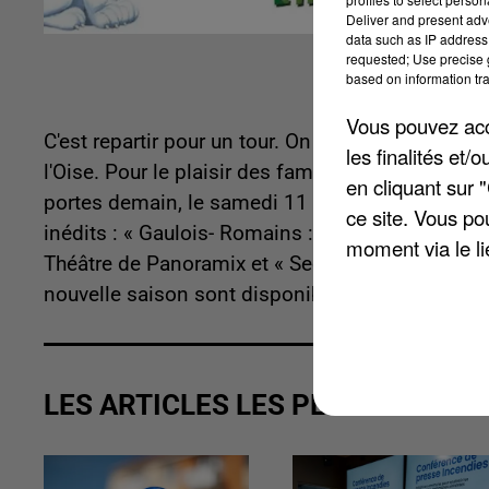
Deliver and present adv
data such as IP address 
requested; Use precise g
based on information tra
Vous pouvez acce
C'est repartir pour un tour. On ne le présente plus
les finalités et
l'Oise. Pour le plaisir des familles et des groupe
en cliquant sur 
portes demain, le samedi 11 avril 2015. Les surp
ce site. Vous po
inédits :
« Gaulois- Romains : Le Match » dans 
moment via le li
Théâtre de Panoramix et « Secrets de druides » d
nouvelle saison sont disponibles sur
www.parcas
LES ARTICLES LES PLUS VUS