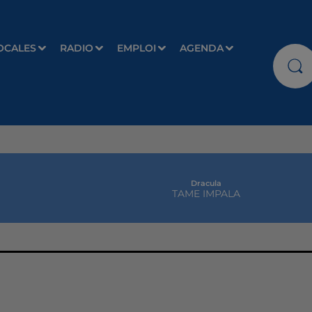
OCALES
RADIO
EMPLOI
AGENDA
Dracula
TAME IMPALA