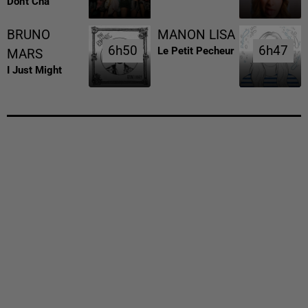
Don't Cha
BRUNO
MANON LISA
6h50
6h50
6h47
6h47
Le Petit Pecheur
MARS
I Just Might