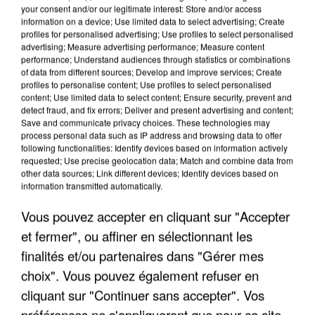
your consent and/or our legitimate interest: Store and/or access
information on a device; Use limited data to select advertising; Create
profiles for personalised advertising; Use profiles to select personalised
advertising; Measure advertising performance; Measure content
performance; Understand audiences through statistics or combinations
of data from different sources; Develop and improve services; Create
profiles to personalise content; Use profiles to select personalised
content; Use limited data to select content; Ensure security, prevent and
detect fraud, and fix errors; Deliver and present advertising and content;
Save and communicate privacy choices. These technologies may
process personal data such as IP address and browsing data to offer
following functionalities: Identify devices based on information actively
requested; Use precise geolocation data; Match and combine data from
other data sources; Link different devices; Identify devices based on
information transmitted automatically.
L’UN DES FONDATEURS SUPPOSÉS DE LA DZ
MAFIA INTERPELLÉ EN ALGÉRIE
Vous pouvez accepter en cliquant sur "Accepter
et fermer", ou affiner en sélectionnant les
finalités et/ou partenaires dans "Gérer mes
choix". Vous pouvez également refuser en
cliquant sur "Continuer sans accepter". Vos
préférences ne s'appliqueront que pour ce site.