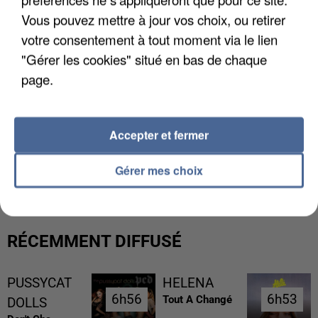
Vous pouvez mettre à jour vos choix, ou retirer
votre consentement à tout moment via le lien
"Gérer les cookies" situé en bas de chaque
page.
Accepter et fermer
UN SECOND CADRE DE LA DZ MAFIA
INTERPELLÉ EN ALGÉRIE
Gérer mes choix
RÉCEMMENT DIFFUSÉ
PUSSYCAT
HELENA
6h56
6h56
6h53
6h53
Tout A Changé
DOLLS