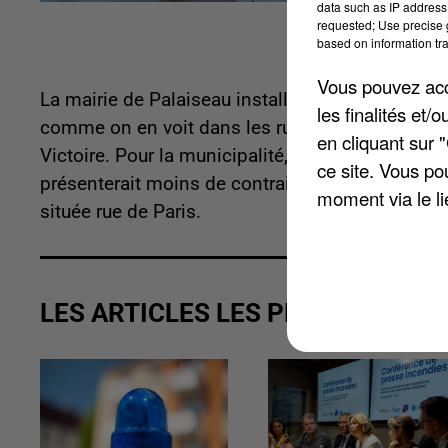
data such as IP address 
requested; Use precise g
based on information tra
Vous pouvez acce
La mairie de Palaiseau installe un kiosque pour re
les finalités et
comme on en voit dans les rues de Paris a ouvert
en cliquant sur 
Victoire. Pour la municipalité, impossible de s
ce site. Vous po
présenterait moins de contraintes économiques. C'
moment via le li
située rue de Paris.
LES ARTICLES LES PLUS VUS