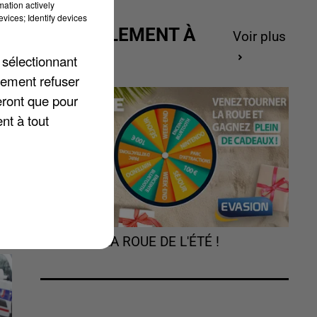
mation actively
vices; Identify devices
ACTUELLEMENT À
Voir plus
GAGNER
 sélectionnant
é
lement refuser
a
eront que pour
nt à tout
TOURNEZ LA ROUE DE L'ÉTÉ !