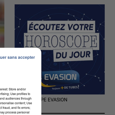
uer sans accepter
erest: Store and/or
tising; Use profiles to
tand audiences through
L'HOROSCOPE EVASION
personalise content; Use
 fraud, and fix errors;
 may process personal