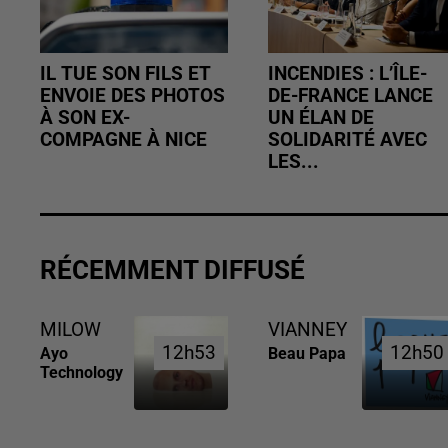
IL TUE SON FILS ET
INCENDIES : L’ÎLE-
ENVOIE DES PHOTOS
DE-FRANCE LANCE
À SON EX-
UN ÉLAN DE
COMPAGNE À NICE
SOLIDARITÉ AVEC
LES...
RÉCEMMENT DIFFUSÉ
MILOW
VIANNEY
12h53
12h53
12h50
12h50
Ayo
Beau Papa
Technology