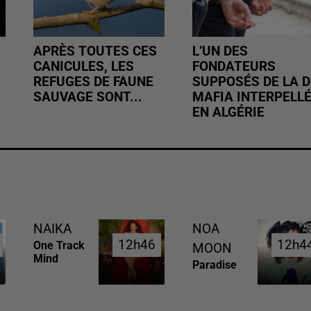
APRÈS TOUTES CES
L’UN DES
CANICULES, LES
FONDATEURS
REFUGES DE FAUNE
SUPPOSÉS DE LA D
SAUVAGE SONT...
MAFIA INTERPELL
EN ALGÉRIE
NAIKA
NOA
12h46
12h46
12h4
12h4
One Track
MOON
Mind
Paradise