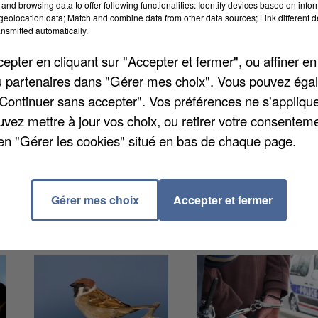
and browsing data to offer following functionalities: Identify devices based on infor
eolocation data; Match and combine data from other data sources; Link different de
nsmitted automatically.
pter en cliquant sur "Accepter et fermer", ou affiner en
mplacer la librairie en faillite. Une guérite vert fonc
/ou partenaires dans "Gérer mes choix". Vous pouvez éga
 la semaine dernière en plein centre-ville, place de l
"Continuer sans accepter". Vos préférences ne s'appliqu
e passer d'un marchand de presse. Le kiosque
uvez mettre à jour vos choix, ou retirer votre consenteme
était la deuxième faillite de suite pour la librairie
en "Gérer les cookies" situé en bas de chaque page.
Gérer mes choix
Accepter et fermer