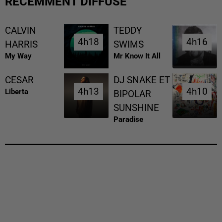
RÉCEMMENT DIFFUSÉ
CALVIN
TEDDY
4h18
4h18
4h16
4h16
HARRIS
SWIMS
My Way
Mr Know It All
CESAR
DJ SNAKE ET
4h13
4h13
4h10
4h10
Liberta
BIPOLAR
SUNSHINE
Paradise