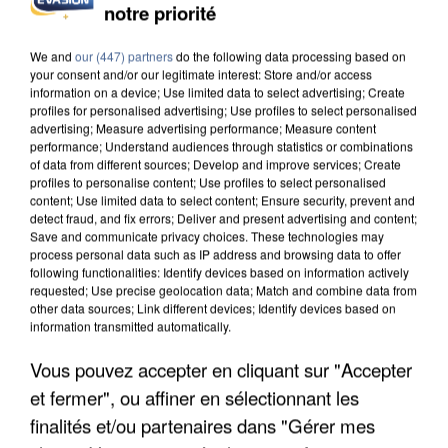
L’UN DES FONDATEURS SUPPOSÉS DE LA DZ
notre priorité
MAFIA INTERPELLÉ EN ALGÉRIE
We and
our (447) partners
do the following data processing based on
your consent and/or our legitimate interest: Store and/or access
information on a device; Use limited data to select advertising; Create
profiles for personalised advertising; Use profiles to select personalised
advertising; Measure advertising performance; Measure content
performance; Understand audiences through statistics or combinations
of data from different sources; Develop and improve services; Create
profiles to personalise content; Use profiles to select personalised
content; Use limited data to select content; Ensure security, prevent and
detect fraud, and fix errors; Deliver and present advertising and content;
Save and communicate privacy choices. These technologies may
process personal data such as IP address and browsing data to offer
following functionalities: Identify devices based on information actively
requested; Use precise geolocation data; Match and combine data from
other data sources; Link different devices; Identify devices based on
information transmitted automatically.
Vous pouvez accepter en cliquant sur "Accepter
UN SECOND CADRE DE LA DZ MAFIA
et fermer", ou affiner en sélectionnant les
INTERPELLÉ EN ALGÉRIE
finalités et/ou partenaires dans "Gérer mes