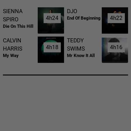
SIENNA
DJO
4h24
4h24
4h22
4h22
End Of Beginning
SPIRO
Die On This Hill
CALVIN
TEDDY
4h18
4h18
4h16
4h16
HARRIS
SWIMS
My Way
Mr Know It All