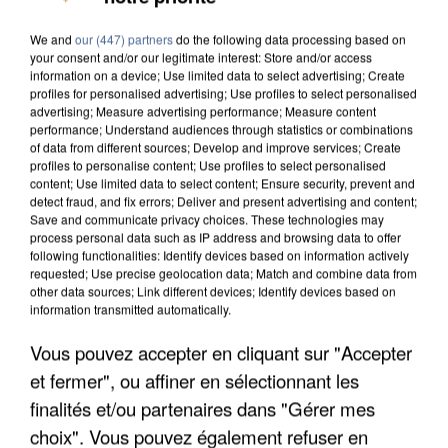
We and
our (447) partners
do the following data processing based on
your consent and/or our legitimate interest: Store and/or access
information on a device; Use limited data to select advertising; Create
profiles for personalised advertising; Use profiles to select personalised
advertising; Measure advertising performance; Measure content
performance; Understand audiences through statistics or combinations
of data from different sources; Develop and improve services; Create
profiles to personalise content; Use profiles to select personalised
content; Use limited data to select content; Ensure security, prevent and
detect fraud, and fix errors; Deliver and present advertising and content;
Save and communicate privacy choices. These technologies may
process personal data such as IP address and browsing data to offer
following functionalities: Identify devices based on information actively
requested; Use precise geolocation data; Match and combine data from
other data sources; Link different devices; Identify devices based on
information transmitted automatically.
Vous pouvez accepter en cliquant sur "Accepter
UN SECOND CADRE DE LA DZ MAFIA
et fermer", ou affiner en sélectionnant les
INTERPELLÉ EN ALGÉRIE
finalités et/ou partenaires dans "Gérer mes
choix". Vous pouvez également refuser en