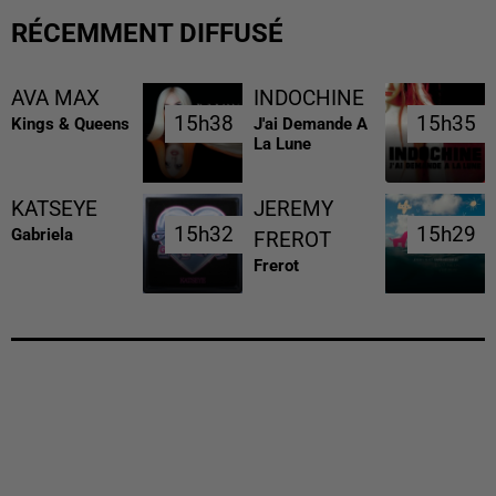
RÉCEMMENT DIFFUSÉ
AVA MAX
INDOCHINE
15h38
15h38
15h35
15h35
Kings & Queens
J'ai Demande A
La Lune
KATSEYE
JEREMY
15h32
15h32
15h29
15h29
Gabriela
FREROT
Frerot