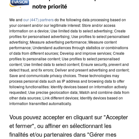
notre priorité
L’UN DES FONDATEURS SUPPOSÉS DE LA DZ
MAFIA INTERPELLÉ EN ALGÉRIE
We and
our (447) partners
do the following data processing based on
your consent and/or our legitimate interest: Store and/or access
information on a device; Use limited data to select advertising; Create
profiles for personalised advertising; Use profiles to select personalised
advertising; Measure advertising performance; Measure content
performance; Understand audiences through statistics or combinations
of data from different sources; Develop and improve services; Create
profiles to personalise content; Use profiles to select personalised
content; Use limited data to select content; Ensure security, prevent and
detect fraud, and fix errors; Deliver and present advertising and content;
Save and communicate privacy choices. These technologies may
process personal data such as IP address and browsing data to offer
following functionalities: Identify devices based on information actively
requested; Use precise geolocation data; Match and combine data from
other data sources; Link different devices; Identify devices based on
information transmitted automatically.
Vous pouvez accepter en cliquant sur "Accepter
et fermer", ou affiner en sélectionnant les
UN SECOND CADRE DE LA DZ MAFIA
finalités et/ou partenaires dans "Gérer mes
INTERPELLÉ EN ALGÉRIE