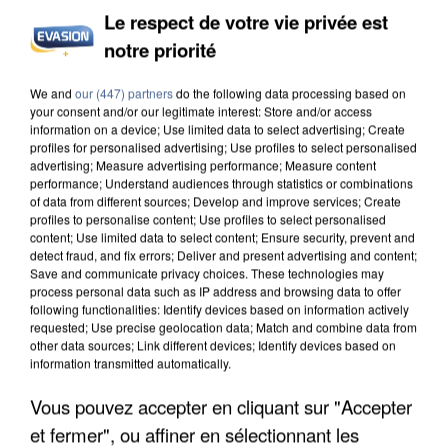
Le respect de votre vie privée est
notre priorité
INCENDIES : L’ÎLE-DE-FRANCE LANCE UN ÉLAN
We and
our (447) partners
do the following data processing based on
DE SOLIDARITÉ AVEC LES...
your consent and/or our legitimate interest: Store and/or access
information on a device; Use limited data to select advertising; Create
profiles for personalised advertising; Use profiles to select personalised
advertising; Measure advertising performance; Measure content
performance; Understand audiences through statistics or combinations
of data from different sources; Develop and improve services; Create
profiles to personalise content; Use profiles to select personalised
content; Use limited data to select content; Ensure security, prevent and
detect fraud, and fix errors; Deliver and present advertising and content;
Save and communicate privacy choices. These technologies may
process personal data such as IP address and browsing data to offer
following functionalities: Identify devices based on information actively
requested; Use precise geolocation data; Match and combine data from
other data sources; Link different devices; Identify devices based on
information transmitted automatically.
Vous pouvez accepter en cliquant sur "Accepter
et fermer", ou affiner en sélectionnant les