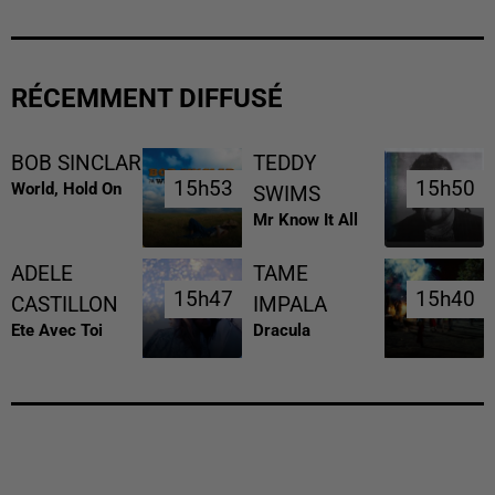
RÉCEMMENT DIFFUSÉ
BOB SINCLAR
TEDDY
15h53
15h53
15h50
15h50
World, Hold On
SWIMS
Mr Know It All
ADELE
TAME
15h47
15h47
15h40
15h40
CASTILLON
IMPALA
Ete Avec Toi
Dracula