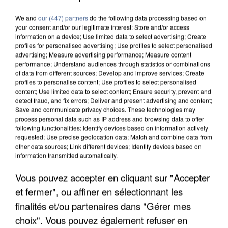
We and
our (447) partners
do the following data processing based on
your consent and/or our legitimate interest: Store and/or access
information on a device; Use limited data to select advertising; Create
profiles for personalised advertising; Use profiles to select personalised
advertising; Measure advertising performance; Measure content
performance; Understand audiences through statistics or combinations
of data from different sources; Develop and improve services; Create
profiles to personalise content; Use profiles to select personalised
content; Use limited data to select content; Ensure security, prevent and
detect fraud, and fix errors; Deliver and present advertising and content;
Save and communicate privacy choices. These technologies may
process personal data such as IP address and browsing data to offer
following functionalities: Identify devices based on information actively
requested; Use precise geolocation data; Match and combine data from
other data sources; Link different devices; Identify devices based on
information transmitted automatically.
Vous pouvez accepter en cliquant sur "Accepter
APRÈS TOUTES CES CANICULES, LES REFUGES
et fermer", ou affiner en sélectionnant les
DE FAUNE SAUVAGE SONT...
finalités et/ou partenaires dans "Gérer mes
choix". Vous pouvez également refuser en