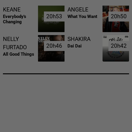
KEANE
ANGELE
20h53
20h53
20h50
20h50
Everybody's
What You Want
Changing
NELLY
SHAKIRA
20h46
20h46
20h42
20h42
Dai Dai
FURTADO
All Good Things