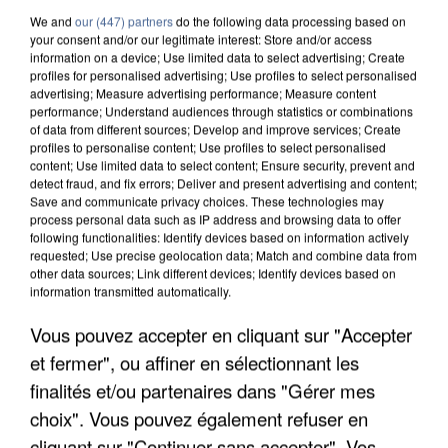
We and
our (447) partners
do the following data processing based on
your consent and/or our legitimate interest: Store and/or access
information on a device; Use limited data to select advertising; Create
profiles for personalised advertising; Use profiles to select personalised
advertising; Measure advertising performance; Measure content
performance; Understand audiences through statistics or combinations
of data from different sources; Develop and improve services; Create
profiles to personalise content; Use profiles to select personalised
content; Use limited data to select content; Ensure security, prevent and
detect fraud, and fix errors; Deliver and present advertising and content;
Save and communicate privacy choices. These technologies may
process personal data such as IP address and browsing data to offer
following functionalities: Identify devices based on information actively
requested; Use precise geolocation data; Match and combine data from
other data sources; Link different devices; Identify devices based on
information transmitted automatically.
UNE TOURISTE DE L’OISE EMPORTÉE PAR UNE
Vous pouvez accepter en cliquant sur "Accepter
COULÉE DE BOUE EN HAUTE-SAVOIE
et fermer", ou affiner en sélectionnant les
finalités et/ou partenaires dans "Gérer mes
choix". Vous pouvez également refuser en
cliquant sur "Continuer sans accepter". Vos