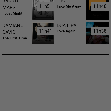
BRUNO
TIBZ
11h51
11h51
11h48
11h48
Take Me Away
MARS
I Just Might
DAMIANO
DUA LIPA
11h41
11h41
11h38
11h38
Love Again
DAVID
The First Time