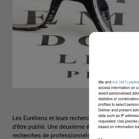
We and
our (447) partn
access information on a 
select personalised ad
statistics or combinatio
profiles to select person
Deliver and present adv
data such as IP address 
Les Euréliens et leurs recherches santé sont pa
requested; Use precise g
d’être publié. Une deuxième édition destinée à 
based on information tra
recherches de professionnels de santé. Il y a de