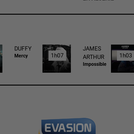
DUFFY
JAMES
1h07
1h07
1h03
1h03
Mercy
ARTHUR
Impossible