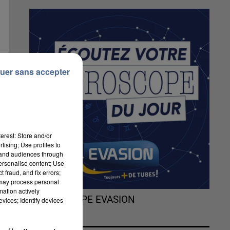
uer sans accepter
erest: Store and/or
tising; Use profiles to
tand audiences through
personalise content; Use
 fraud, and fix errors;
 may process personal
mation actively
t
L'HOROSCOPE EVASION
vices; Identify devices
5