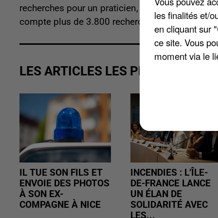
Vous pouvez acce
recherches pour un praticien, et le chiffre mont
les finalités et
compte plus de 3.800 recherches pour un opht
en cliquant sur 
ce site. Vous po
moment via le li
LES ARTICLES LES PLUS VUS
IL TUE SON FILS ET
INCENDIES : L’ÎLE-
ENVOIE DES PHOTOS
DE-FRANCE LANCE
À SON EX-
UN ÉLAN DE
COMPAGNE À NICE
SOLIDARITÉ AVEC
LES...