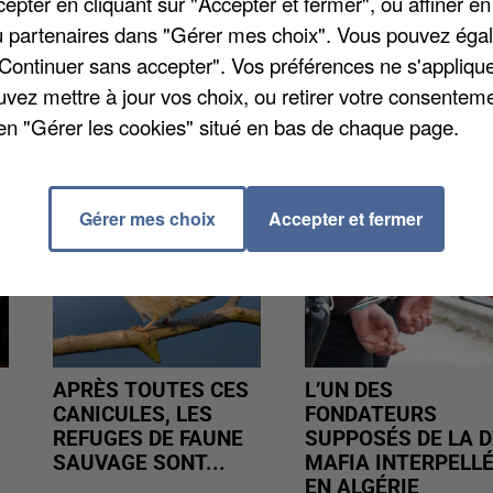
pter en cliquant sur "Accepter et fermer", ou affiner en
e à 871 en Eure-et-Loir. Dans ce département, on
/ou partenaires dans "Gérer mes choix". Vous pouvez éga
almologue.
"Continuer sans accepter". Vos préférences ne s'appliqu
uvez mettre à jour vos choix, ou retirer votre consenteme
en "Gérer les cookies" situé en bas de chaque page.
Gérer mes choix
Accepter et fermer
APRÈS TOUTES CES
L’UN DES
CANICULES, LES
FONDATEURS
REFUGES DE FAUNE
SUPPOSÉS DE LA D
SAUVAGE SONT...
MAFIA INTERPELL
EN ALGÉRIE