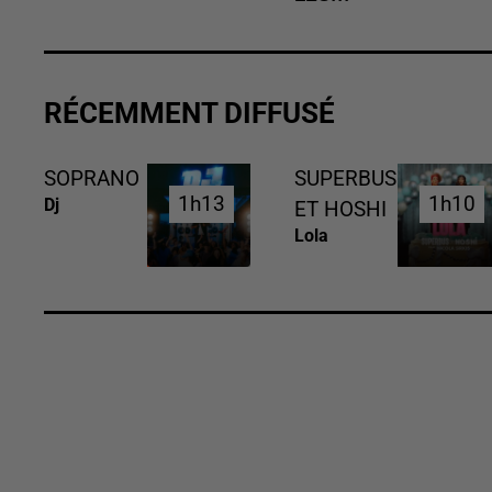
RÉCEMMENT DIFFUSÉ
SOPRANO
SUPERBUS
1h13
1h13
1h10
1h10
Dj
ET HOSHI
Lola