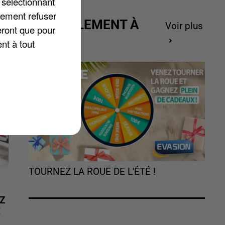
 sélectionnant
lement refuser
ACTUELLEMENT À
Voir plus
eront que pour
GAGNER
nt à tout
TOURNEZ LA ROUE DE L'ÉTÉ !
Z
É