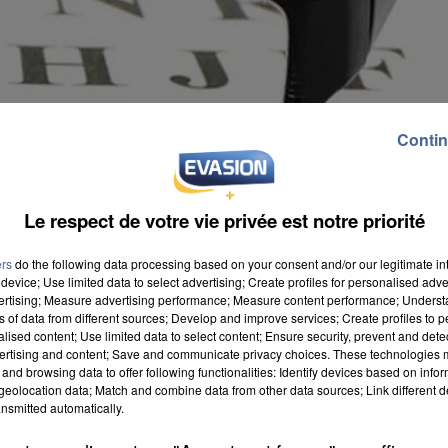
Contin
Le respect de votre vie privée est notre priorité
ers
do the following data processing based on your consent and/or our legitimate int
device; Use limited data to select advertising; Create profiles for personalised adver
vertising; Measure advertising performance; Measure content performance; Unders
ns of data from different sources; Develop and improve services; Create profiles to 
alised content; Use limited data to select content; Ensure security, prevent and detect
ertising and content; Save and communicate privacy choices. These technologies
and browsing data to offer following functionalities: Identify devices based on infor
ssés à la loupe. Le baromètre santé PagesJaunes vien
eolocation data; Match and combine data from other data sources; Link different de
décrypter les usages des internautes en matière de
nsmitted automatically.
s disparités entre les départements, avec près de 79