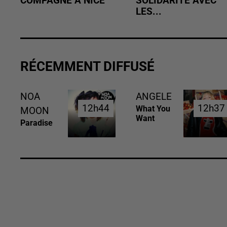
COMPAGNE À NICE
SOLIDARITÉ AVEC
LES...
RÉCEMMENT DIFFUSÉ
NOA
ANGELE
12h44
12h44
12h37
12h37
What You
MOON
Want
Paradise