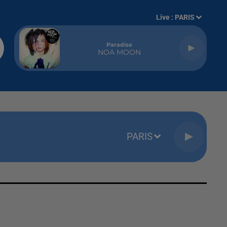
Live :
PARIS
Paradise
NOA MOON
PARIS