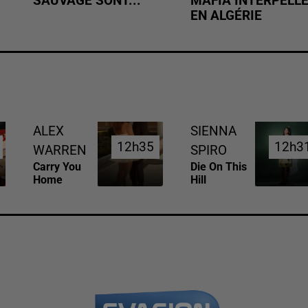
SAUVAGE SONT...
MAFIA INTERPELL
EN ALGÉRIE
ALEX
SIENNA
12h35
12h35
12h3
12h3
WARREN
SPIRO
Carry You
Die On This
Home
Hill