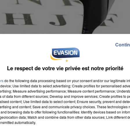
Contin
Le respect de votre vie privée est notre priorité
ers
do the following data processing based on your consent and/or our legitimate int
device; Use limited data to select advertising; Create profiles for personalised adver
vertising; Measure advertising performance; Measure content performance; Unders
ns of data from different sources; Develop and improve services; Create profiles to 
alised content; Use limited data to select content; Ensure security, prevent and detect
ertising and content; Save and communicate privacy choices. These technologies
sés à la loupe. Le baromètre santé PagesJaunes vient
and browsing data to offer following functionalities: Identify devices based on infor
eolocation data; Match and combine data from other data sources; Link different de
ée à décrypter les usages des internautes en matière 
nsmitted automatically.
arités apparaissent entre les départements. La