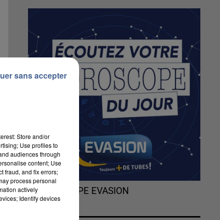
uer sans accepter
erest: Store and/or
tising; Use profiles to
tand audiences through
personalise content; Use
 fraud, and fix errors;
 may process personal
mation actively
L'HOROSCOPE EVASION
vices; Identify devices
de