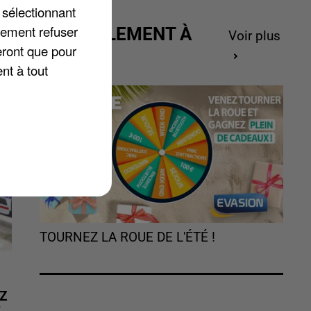
 sélectionnant
lement refuser
ACTUELLEMENT À
0
Voir plus
eront que pour
GAGNER
nt à tout
TOURNEZ LA ROUE DE L'ÉTÉ !
Z