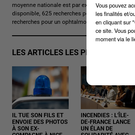
Vous pouvez acce
moyenne nationale est par exemple pour la reche
les finalités et
disponible, 625 recherches pour un praticien, et 
en cliquant sur 
recherches pour un ophtalmologue.
ce site. Vous po
moment via le li
LES ARTICLES LES PLUS VUS
IL TUE SON FILS ET
INCENDIES : L’ÎLE-
ENVOIE DES PHOTOS
DE-FRANCE LANCE
À SON EX-
UN ÉLAN DE