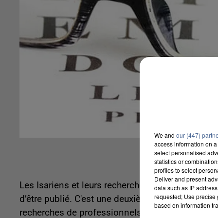
We and
our (447) partn
access information on a 
select personalised ad
statistics or combinatio
profiles to select person
Deliver and present adv
Les Isariens et leurs recherches santé sont pas
data such as IP address 
requested; Use precise g
d’être publié. C'est une deuxième édition destin
based on information tra
recherches de professionnels de santé. Des disp