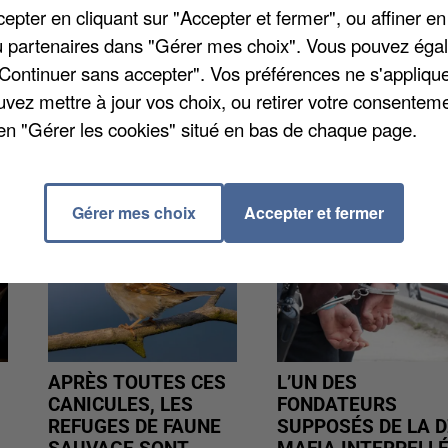
pter en cliquant sur "Accepter et fermer", ou affiner en
rche de médecins généralistes par rapport à l’offre
/ou partenaires dans "Gérer mes choix". Vous pouvez éga
le chiffre monte à 704 dans l’Oise. Il y a plus de 3.70
"Continuer sans accepter". Vos préférences ne s'appliqu
uvez mettre à jour vos choix, ou retirer votre consenteme
en "Gérer les cookies" situé en bas de chaque page.
Gérer mes choix
Accepter et fermer
APRÈS TOUTES CES
L’UN DES
CANICULES, LES
FONDATEURS
REFUGES DE FAUNE
SUPPOSÉS DE LA D