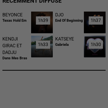
RÉCEMMENT DIFFUSÉ
BEYONCE
DJO
1h39
1h39
1h37
1h37
Texas Hold Em
End Of Beginning
KENDJI
KATSEYE
1h33
1h33
1h30
1h30
Gabriela
GIRAC ET
DADJU
Dans Mes Bras