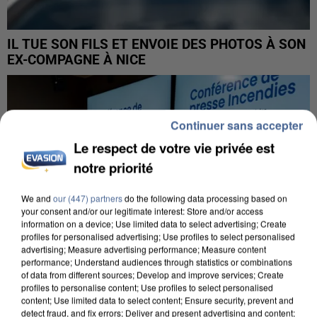
IL TUE SON FILS ET ENVOIE DES PHOTOS À SON
EX-COMPAGNE À NICE
Continuer sans accepter
Le respect de votre vie privée est
notre priorité
We and
our (447) partners
do the following data processing based on
your consent and/or our legitimate interest: Store and/or access
information on a device; Use limited data to select advertising; Create
profiles for personalised advertising; Use profiles to select personalised
advertising; Measure advertising performance; Measure content
performance; Understand audiences through statistics or combinations
of data from different sources; Develop and improve services; Create
profiles to personalise content; Use profiles to select personalised
content; Use limited data to select content; Ensure security, prevent and
detect fraud, and fix errors; Deliver and present advertising and content;
INCENDIES : L’ÎLE-DE-FRANCE LANCE UN ÉLAN