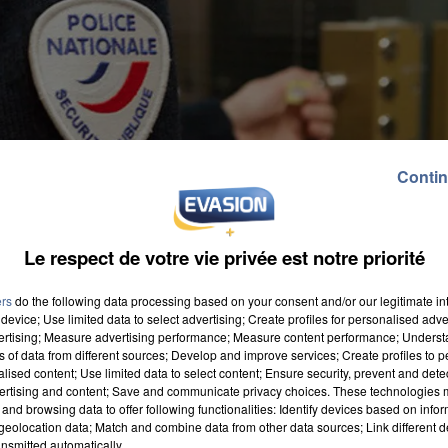
Contin
Le respect de votre vie privée est notre priorité
ers
do the following data processing based on your consent and/or our legitimate int
device; Use limited data to select advertising; Create profiles for personalised adver
vertising; Measure advertising performance; Measure content performance; Unders
ns of data from different sources; Develop and improve services; Create profiles to 
alised content; Use limited data to select content; Ensure security, prevent and detect
ertising and content; Save and communicate privacy choices. These technologies
and browsing data to offer following functionalities: Identify devices based on infor
eolocation data; Match and combine data from other data sources; Link different de
nsmitted automatically.