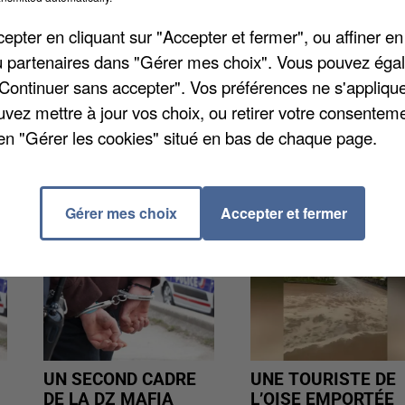
r les assises d'Eure-et-Loir pour tentative de meurtr
outeau un homme qu'il soupçonnait d'avoir dragué sa
pter en cliquant sur "Accepter et fermer", ou affiner en
 passés après un match de football, dans les vestiaires
/ou partenaires dans "Gérer mes choix". Vous pouvez éga
 victime était alors présente. Elle avait reçu une
"Continuer sans accepter". Vos préférences ne s'appliqu
ain
.
uvez mettre à jour vos choix, ou retirer votre consenteme
en "Gérer les cookies" situé en bas de chaque page.
Gérer mes choix
Accepter et fermer
UN SECOND CADRE
UNE TOURISTE DE
DE LA DZ MAFIA
L’OISE EMPORTÉE