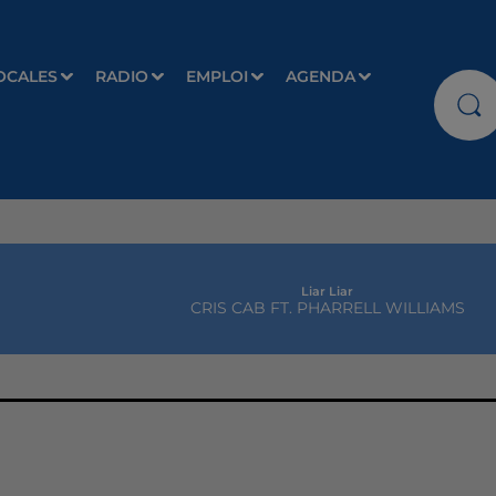
OCALES
RADIO
EMPLOI
AGENDA
Liar Liar
CRIS CAB FT. PHARRELL WILLIAMS