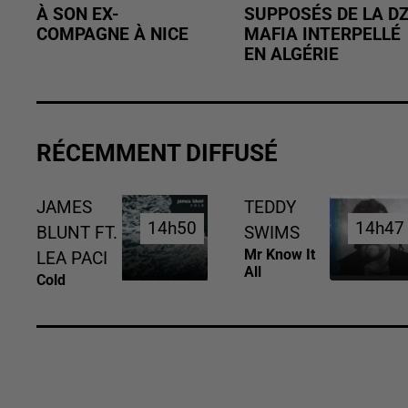
À SON EX-
SUPPOSÉS DE LA D
COMPAGNE À NICE
MAFIA INTERPELLÉ
EN ALGÉRIE
RÉCEMMENT DIFFUSÉ
JAMES
TEDDY
14h50
14h50
14h47
14h47
BLUNT FT.
SWIMS
Mr Know It
LEA PACI
All
Cold