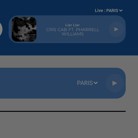
Live :
PARIS
Liar Liar
CRIS CAB FT. PHARRELL
WILLIAMS
PARIS