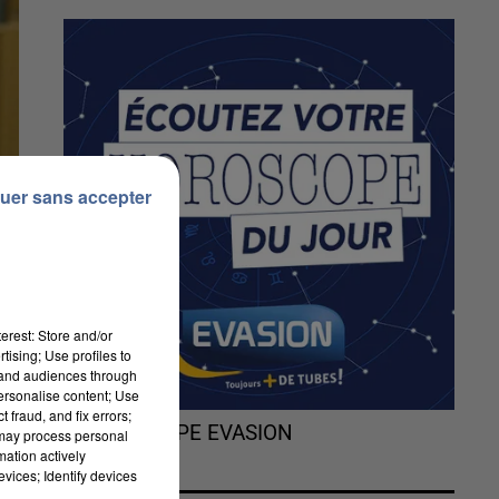
uer sans accepter
erest: Store and/or
tising; Use profiles to
tand audiences through
personalise content; Use
 fraud, and fix errors;
L'HOROSCOPE EVASION
 may process personal
mation actively
vices; Identify devices