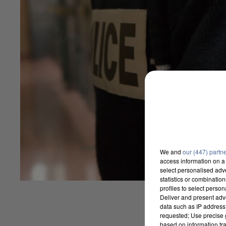
We and
our (447) partn
access information on a 
select personalised ad
statistics or combinatio
profiles to select person
Deliver and present adv
data such as IP address 
requested; Use precise g
based on information tra