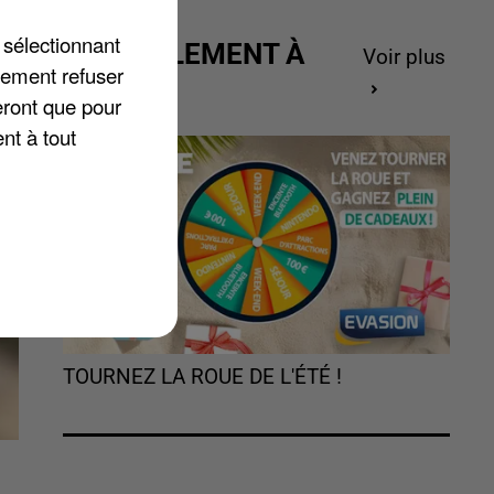
e.
 sélectionnant
ACTUELLEMENT À
Voir plus
lement refuser
GAGNER
eront que pour
nt à tout
TOURNEZ LA ROUE DE L'ÉTÉ !