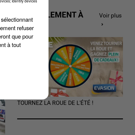
vices; Identify devices
ACTUELLEMENT À
Voir plus
 sélectionnant
GAGNER
lement refuser
eront que pour
nt à tout
TOURNEZ LA ROUE DE L'ÉTÉ !