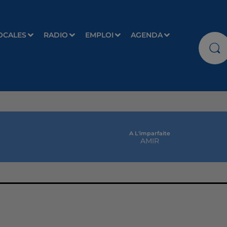
OCALES
RADIO
EMPLOI
AGENDA
A L'imparfaite
AMIR