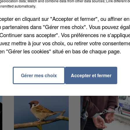
eolocation data; Match and combine data from other data sources; Link different de
 a établi il y a quelque temps une carte pour savoir à
nsmitted automatically.
partement. En Ile-de-France, ça n'est pas une
pter en cliquant sur "Accepter et fermer", ou affiner en
nce des villes. Du nord-ouest au sud des Yvelines, les
/ou partenaires dans "Gérer mes choix". Vous pouvez éga
ombreuses habitations. Dans l'est du département, les
"Continuer sans accepter". Vos préférences ne s'appliqu
uvez mettre à jour vos choix, ou retirer votre consenteme
en "Gérer les cookies" situé en bas de chaque page.
Gérer mes choix
Accepter et fermer