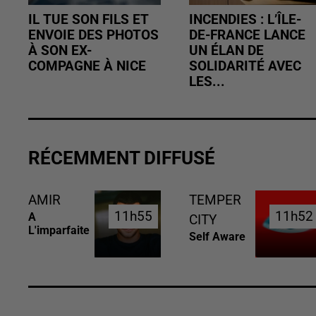
IL TUE SON FILS ET
INCENDIES : L’ÎLE-
ENVOIE DES PHOTOS
DE-FRANCE LANCE
À SON EX-
UN ÉLAN DE
COMPAGNE À NICE
SOLIDARITÉ AVEC
LES...
RÉCEMMENT DIFFUSÉ
AMIR
TEMPER
11h55
11h55
11h52
11h52
A
CITY
L'imparfaite
Self Aware