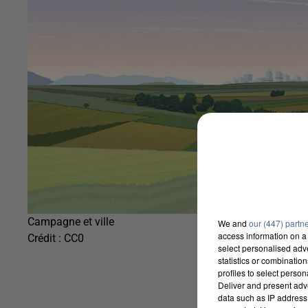
Campagne et ville
We and
our (447) partn
access information on a 
Crédit :
CC0
select personalised ad
statistics or combinatio
profiles to select person
Deliver and present adv
data such as IP address 