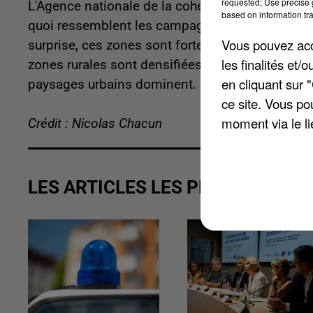
requested; Use precise g
L'Agence nationale de la cohésion des territoires
based on information tra
quoi ressemblent les campagnes dans chaque dé
Vous pouvez acce
surprise, ces zones sont fortement sous l'influe
les finalités et
zones rurales sont densifiées et on trouve de n
en cliquant sur 
paysages urbains dominent.
ce site. Vous po
moment via le li
Crédit : Nicolas Chacun
LES ARTICLES LES PLUS VUS