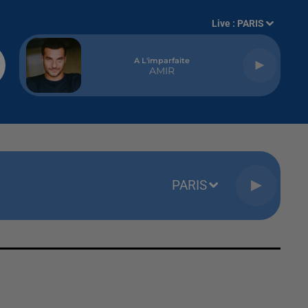
Live :
PARIS
A L'imparfaite
AMIR
PARIS