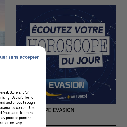
uer sans accepter
erest: Store and/or
tising; Use profiles to
tand audiences through
personalise content; Use
L'HOROSCOPE EVASION
 fraud, and fix errors;
 may process personal
mation actively