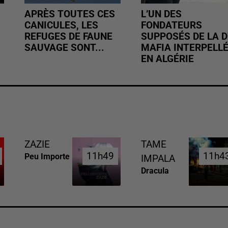
APRÈS TOUTES CES
L’UN DES
CANICULES, LES
FONDATEURS
REFUGES DE FAUNE
SUPPOSÉS DE LA D
SAUVAGE SONT...
MAFIA INTERPELL
EN ALGÉRIE
ZAZIE
TAME
11h49
11h49
11h4
11h4
Peu Importe
IMPALA
Dracula