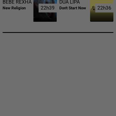
BEBE REXHA
DUA LIPA
22h39
22h39
22h36
22h36
New Religion
Don't Start Now