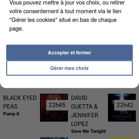
Vous pouvez mettre à jour vos choix, ou retirer
votre consentement à tout moment via le lien
"Gérer les cookies" situé en bas de chaque
page.
UNE TOURISTE DE L’OISE EMPORTÉE PAR UNE
COULÉE DE BOUE EN HAUTE-SAVOIE
Accepter et fermer
Gérer mes choix
RÉCEMMENT DIFFUSÉ
BLACK EYED
DAVID
22h45
22h45
22h42
22h42
PEAS
GUETTA &
Pump It
JENNIFER
LOPEZ
Save Me Tonight