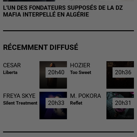
L’UN DES FONDATEURS SUPPOSÉS DE LA DZ
MAFIA INTERPELLÉ EN ALGÉRIE
RÉCEMMENT DIFFUSÉ
CESAR
HOZIER
20h40
20h40
20h36
20h36
Liberta
Too Sweet
FREYA SKYE
M. POKORA
20h33
20h33
20h31
20h31
Silent Treatment
Reflet