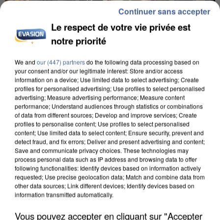
Continuer sans accepter
Le respect de votre vie privée est
notre priorité
We and
our (447) partners
do the following data processing based on
your consent and/or our legitimate interest: Store and/or access
INCENDIES : L’ÎLE-DE-FRANCE LANCE UN ÉLAN
information on a device; Use limited data to select advertising; Create
DE SOLIDARITÉ AVEC LES...
profiles for personalised advertising; Use profiles to select personalised
advertising; Measure advertising performance; Measure content
performance; Understand audiences through statistics or combinations
of data from different sources; Develop and improve services; Create
profiles to personalise content; Use profiles to select personalised
content; Use limited data to select content; Ensure security, prevent and
detect fraud, and fix errors; Deliver and present advertising and content;
Save and communicate privacy choices. These technologies may
process personal data such as IP address and browsing data to offer
following functionalities: Identify devices based on information actively
requested; Use precise geolocation data; Match and combine data from
other data sources; Link different devices; Identify devices based on
information transmitted automatically.
Vous pouvez accepter en cliquant sur "Accepter