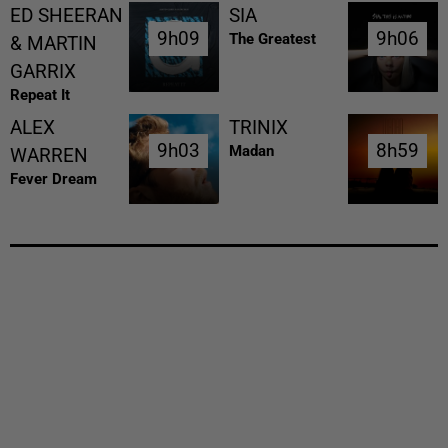
ED SHEERAN
SIA
9h09
9h09
9h06
9h06
The Greatest
& MARTIN
GARRIX
Repeat It
ALEX
TRINIX
9h03
9h03
8h59
8h59
Madan
WARREN
Fever Dream