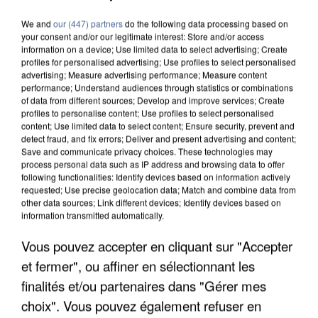
We and
our (447) partners
do the following data processing based on
your consent and/or our legitimate interest: Store and/or access
information on a device; Use limited data to select advertising; Create
profiles for personalised advertising; Use profiles to select personalised
advertising; Measure advertising performance; Measure content
performance; Understand audiences through statistics or combinations
of data from different sources; Develop and improve services; Create
profiles to personalise content; Use profiles to select personalised
content; Use limited data to select content; Ensure security, prevent and
detect fraud, and fix errors; Deliver and present advertising and content;
Save and communicate privacy choices. These technologies may
process personal data such as IP address and browsing data to offer
following functionalities: Identify devices based on information actively
requested; Use precise geolocation data; Match and combine data from
other data sources; Link different devices; Identify devices based on
information transmitted automatically.
APRÈS TOUTES CES CANICULES, LES REFUGES
Vous pouvez accepter en cliquant sur "Accepter
DE FAUNE SAUVAGE SONT...
et fermer", ou affiner en sélectionnant les
finalités et/ou partenaires dans "Gérer mes
choix". Vous pouvez également refuser en