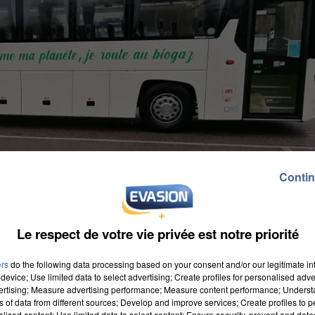
Contin
Le respect de votre vie privée est notre priorité
ers
do the following data processing based on your consent and/or our legitimate int
device; Use limited data to select advertising; Create profiles for personalised adver
vertising; Measure advertising performance; Measure content performance; Unders
ns of data from different sources; Develop and improve services; Create profiles to 
alised content; Use limited data to select content; Ensure security, prevent and detect