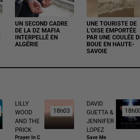
UN SECOND CADRE
UNE TOURISTE DE
DE LA DZ MAFIA
L’OISE EMPORTÉE
Z
INTERPELLÉ EN
PAR UNE COULÉE D
ALGÉRIE
BOUE EN HAUTE-
SAVOIE
LILLY
DAVID
18h03
18h03
18h0
18h0
WOOD
GUETTA &
AND THE
JENNIFER
PRICK
LOPEZ
Prayer In C
Save Me