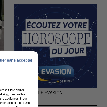
uer sans accepter
erest: Store and/or
L'HOROSCOPE EVASION
tising; Use profiles to
tand audiences through
personalise content; Use
 fraud, and fix errors;