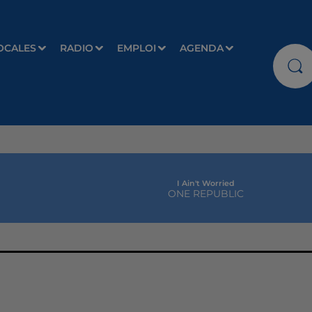
OCALES
RADIO
EMPLOI
AGENDA
I Ain't Worried
ONE REPUBLIC