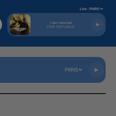
Live :
PARIS
I Ain't Worried
ONE REPUBLIC
PARIS