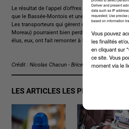
Deliver and present adv
Le résultat de l'appel d'offres en la matière doit 
data such as IP address 
requested; Use precise g
que le Bassée-Montois et une partie de la Brie 
based on information tra
Les transporteurs qui gèrent ces territoires depu
Vous pouvez acce
Moreau) pourraient bien perdre le marché. La pro
les finalités et
élus, eux, ont fait remonter à la Région leur posit
en cliquant sur 
ce site. Vous po
moment via le li
Crédit : Nicolas Chacun - Brice Charrier
LES ARTICLES LES PLUS VUS