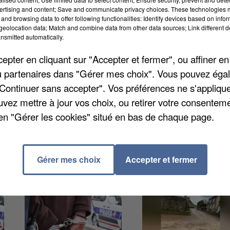
ertising and content; Save and communicate privacy choices. These technologies
en effet être dévoilé. Il concerne aussi bien le Provino
and browsing data to offer following functionalities: Identify devices based on infor
eolocation data; Match and combine data from other data sources; Link different de
nangissienne, précise
La République de Seine-et-Marn
nsmitted automatically.
is plusieurs années (à savoir Procars et les Cars
pter en cliquant sur "Accepter et fermer", ou affiner en
chaine mise en service doit intervenir en août. Les
/ou partenaires dans "Gérer mes choix". Vous pouvez éga
ion très claire en faveur du statut quo.
"Continuer sans accepter". Vos préférences ne s'appliqu
uvez mettre à jour vos choix, ou retirer votre consenteme
en "Gérer les cookies" situé en bas de chaque page.
Gérer mes choix
Accepter et fermer