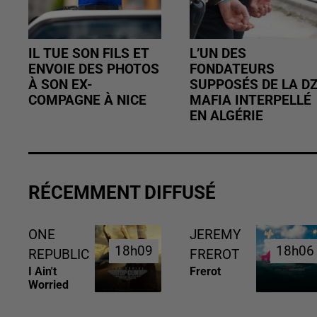
IL TUE SON FILS ET
L’UN DES
ENVOIE DES PHOTOS
FONDATEURS
À SON EX-
SUPPOSÉS DE LA D
COMPAGNE À NICE
MAFIA INTERPELLÉ
EN ALGÉRIE
RÉCEMMENT DIFFUSÉ
ONE
JEREMY
18h09
18h09
18h06
18h06
REPUBLIC
FREROT
I Ain't
Frerot
Worried