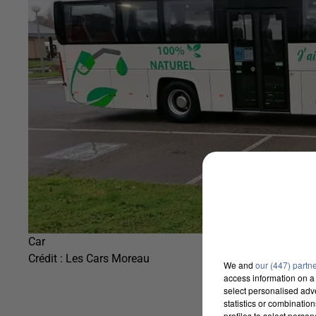
Car
Crédit :
Les Cars Moreau
We and
our (447) partn
access information on a 
select personalised ad
statistics or combinatio
profiles to select person