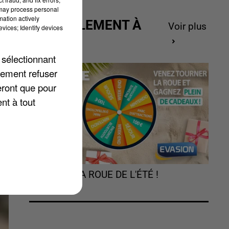
 may process personal
is
mation actively
ACTUELLEMENT À
Voir plus
vices; Identify devices
e
.
GAGNER
 sélectionnant
lement refuser
eront que pour
nt à tout
TOURNEZ LA ROUE DE L'ÉTÉ !