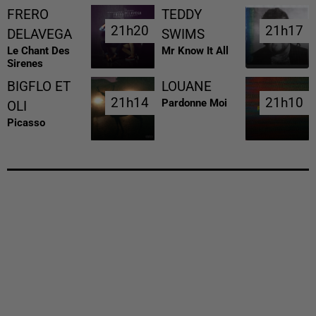
FRERO
TEDDY
21h20
21h20
21h17
21h17
DELAVEGA
SWIMS
Le Chant Des
Mr Know It All
Sirenes
BIGFLO ET
LOUANE
21h14
21h14
21h10
21h10
Pardonne Moi
OLI
Picasso