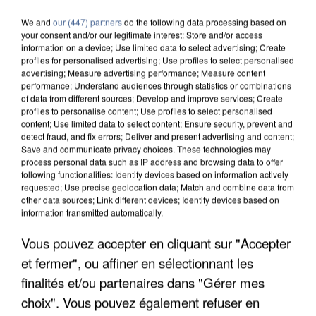
We and
our (447) partners
do the following data processing based on
your consent and/or our legitimate interest: Store and/or access
information on a device; Use limited data to select advertising; Create
profiles for personalised advertising; Use profiles to select personalised
advertising; Measure advertising performance; Measure content
performance; Understand audiences through statistics or combinations
of data from different sources; Develop and improve services; Create
profiles to personalise content; Use profiles to select personalised
content; Use limited data to select content; Ensure security, prevent and
detect fraud, and fix errors; Deliver and present advertising and content;
Save and communicate privacy choices. These technologies may
process personal data such as IP address and browsing data to offer
following functionalities: Identify devices based on information actively
requested; Use precise geolocation data; Match and combine data from
other data sources; Link different devices; Identify devices based on
information transmitted automatically.
Vous pouvez accepter en cliquant sur "Accepter
APRÈS TOUTES CES CANICULES, LES REFUGES
DE FAUNE SAUVAGE SONT...
et fermer", ou affiner en sélectionnant les
finalités et/ou partenaires dans "Gérer mes
choix". Vous pouvez également refuser en