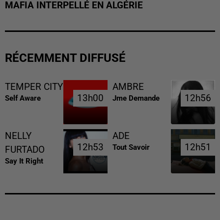
MAFIA INTERPELLÉ EN ALGÉRIE
RÉCEMMENT DIFFUSÉ
TEMPER CITY
AMBRE
13h00
13h00
12h56
12h56
Self Aware
Jme Demande
NELLY
ADE
12h53
12h53
12h51
12h51
Tout Savoir
FURTADO
Say It Right