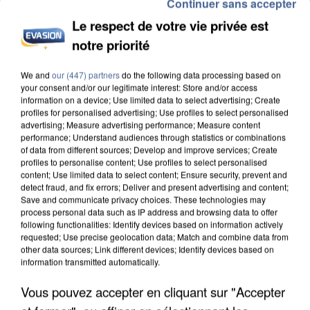
Continuer sans accepter
Le respect de votre vie privée est
notre priorité
We and
our (447) partners
do the following data processing based on
INCENDIES : L’ÎLE-DE-FRANCE LANCE UN ÉLAN
your consent and/or our legitimate interest: Store and/or access
DE SOLIDARITÉ AVEC LES...
information on a device; Use limited data to select advertising; Create
profiles for personalised advertising; Use profiles to select personalised
advertising; Measure advertising performance; Measure content
performance; Understand audiences through statistics or combinations
of data from different sources; Develop and improve services; Create
profiles to personalise content; Use profiles to select personalised
content; Use limited data to select content; Ensure security, prevent and
detect fraud, and fix errors; Deliver and present advertising and content;
Save and communicate privacy choices. These technologies may
process personal data such as IP address and browsing data to offer
following functionalities: Identify devices based on information actively
requested; Use precise geolocation data; Match and combine data from
other data sources; Link different devices; Identify devices based on
information transmitted automatically.
Vous pouvez accepter en cliquant sur "Accepter