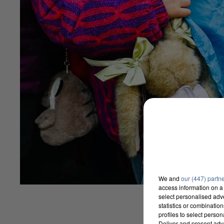
We and
our (447) partn
access information on a 
select personalised ad
statistics or combinatio
profiles to select person
Deliver and present adv