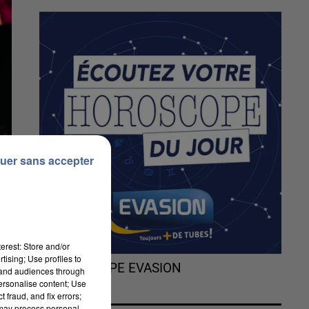
uer sans accepter
erest: Store and/or
tising; Use profiles to
L'HOROSCOPE EVASION
tand audiences through
personalise content; Use
 fraud, and fix errors;
 may process personal