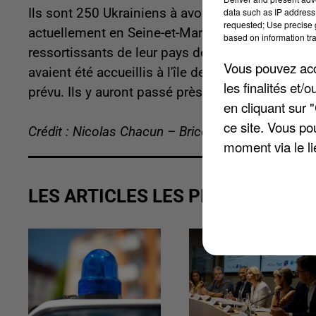
data such as IP address 
Ils sont 250 Ukrainiens à avoir fui la guerre déc
requested; Use precise g
actuellement en Seine-et-Marne. Ils seraient, pou
based on information tra
ressortissants de leur pays déjà installés dans
Vous pouvez acce
avaient été accueillis à l'île de loisirs de Bois-l
les finalités et
prévu. Ils y auront passé près d'un mois.
en cliquant sur 
ce site. Vous po
Crédit : Nicolas Chacun – Brice Charrier
moment via le li
LES ARTICLES LES PLUS VUS