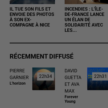
IL TUE SON FILS ET
INCENDIES : L’ÎLE-
ENVOIE DES PHOTOS
DE-FRANCE LANCE
À SON EX-
UN ÉLAN DE
COMPAGNE À NICE
SOLIDARITÉ AVEC
LES...
RÉCEMMENT DIFFUSÉ
PIERRE
DAVID
22h34
22h34
22h31
22h31
GARNIER
GUETTA
L'horizon
ET AVA
MAX
Forever
Young