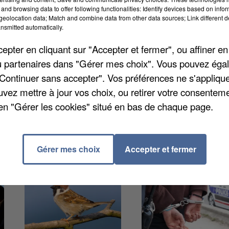
and browsing data to offer following functionalities: Identify devices based on infor
lenchée par la Russie. Tous se trouveraient
eolocation data; Match and combine data from other data sources; Link different de
r la plupart, hébergés par des particuliers, surtout de
nsmitted automatically.
 le département. Dans un premier temps, environ 80
pter en cliquant sur "Accepter et fermer", ou affiner en
e-Roi mais tous en sont repartis, il y a 8 jours, comme
/ou partenaires dans "Gérer mes choix". Vous pouvez éga
"Continuer sans accepter". Vos préférences ne s'appliqu
uvez mettre à jour vos choix, ou retirer votre consenteme
en "Gérer les cookies" situé en bas de chaque page.
Gérer mes choix
Accepter et fermer