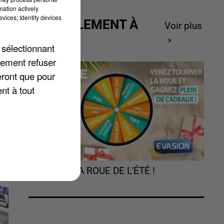
mation actively
vices; Identify devices
ACTUELLEMENT À
s
Voir plus
GAGNER
 sélectionnant
lement refuser
eront que pour
nt à tout
TOURNEZ LA ROUE DE L'ÉTÉ !