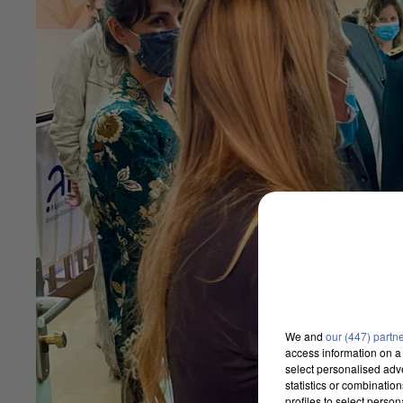
We and
our (447) partn
access information on a 
select personalised ad
statistics or combinatio
profiles to select person