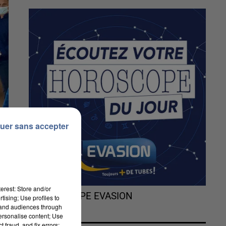
uer sans accepter
erest: Store and/or
L'HOROSCOPE EVASION
tising; Use profiles to
tand audiences through
personalise content; Use
 fraud, and fix errors;