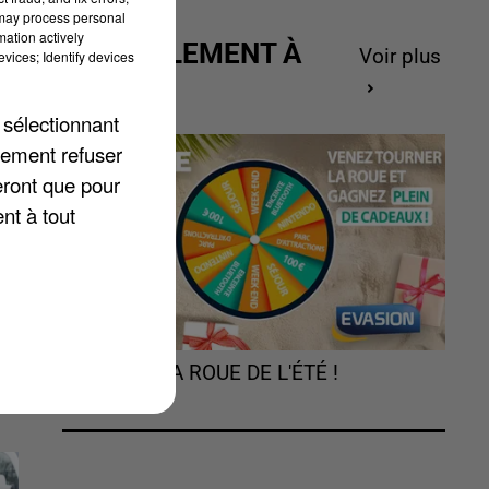
 may process personal
mation actively
ACTUELLEMENT À
Voir plus
vices; Identify devices
GAGNER
 sélectionnant
lement refuser
eront que pour
nt à tout
TOURNEZ LA ROUE DE L'ÉTÉ !