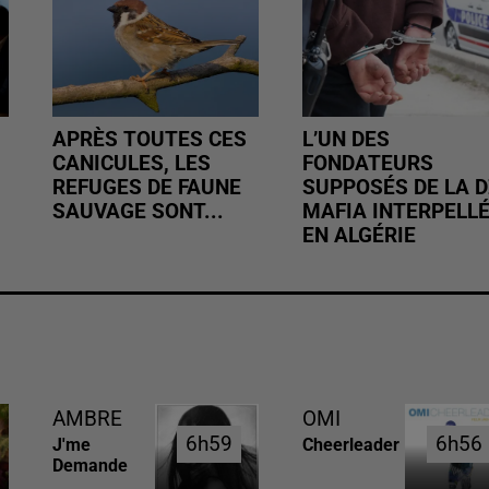
APRÈS TOUTES CES
L’UN DES
CANICULES, LES
FONDATEURS
REFUGES DE FAUNE
SUPPOSÉS DE LA D
SAUVAGE SONT...
MAFIA INTERPELL
EN ALGÉRIE
AMBRE
OMI
6h59
6h59
6h56
6h56
J'me
Cheerleader
Demande