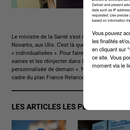
Deliver and present adv
data such as IP address 
requested; Use precise g
based on information tra
Vous pouvez acce
Le ministre de la Santé s'est rendu dans l'Essonn
les finalités et
Novartis, aux Ulis. C'est là que sont produites d
en cliquant sur 
« individualisées ». Pour faire simple, il s'agit
ce site. Vous po
saines et les réinjecter dans le corps d'un patie
moment via le li
personnalisée de demain ». Novartis a d'ailleurs
cadre du plan France Relance.
LES ARTICLES LES PLUS VUS