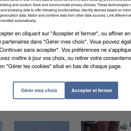
ertising and content; Save and communicate privacy choices. These technologies
and browsing data to offer following functionalities: Identify devices based on infor
eolocation data; Match and combine data from other data sources; Link different de
nsmitted automatically.
pter en cliquant sur "Accepter et fermer", ou affiner en
e ce matin. Il a visité les laboratoires du groupe
/ou partenaires dans "Gérer mes choix". Vous pouvez éga
epuis un an des thérapies cellulaires dites
"Continuer sans accepter". Vos préférences ne s'appliqu
 de manipuler des cellules cancéreuses pour les rendre
uvez mettre à jour vos choix, ou retirer votre consenteme
nt malade. Olivier Véran a félicité « la médecine
en "Gérer les cookies" situé en bas de chaque page.
 bénéficier d'un soutien de 800.000 euros dans le
Gérer mes choix
Accepter et fermer