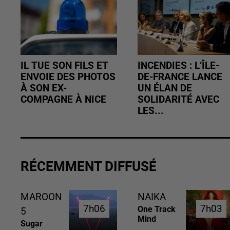
IL TUE SON FILS ET
INCENDIES : L’ÎLE-
ENVOIE DES PHOTOS
DE-FRANCE LANCE
À SON EX-
UN ÉLAN DE
COMPAGNE À NICE
SOLIDARITÉ AVEC
LES...
RÉCEMMENT DIFFUSÉ
MAROON
NAIKA
7h06
7h06
7h03
7h03
One Track
5
Mind
Sugar