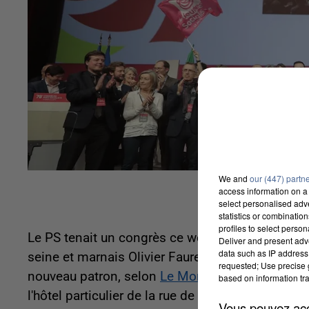
We and
our (447) partn
access information on a 
select personalised ad
statistics or combinatio
profiles to select person
Le PS tenait un congrès ce week-end dans le Nor
Deliver and present adv
data such as IP address 
seine et marnais Olivier Faure à la tête du parti. 
requested; Use precise g
nouveau patron, selon
Le Monde
. Son premier c
based on information tra
l'hôtel particulier de la rue de Solférino a été ve
Vous pouvez acce