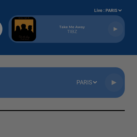
Live :
PARIS
Take Me Away
TIBZ
PARIS