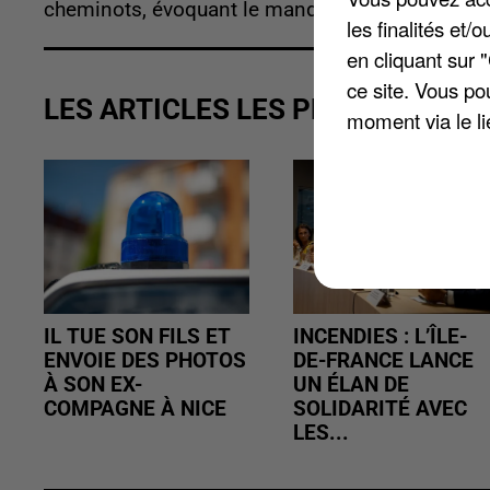
cheminots, évoquant le manque d'écoute du Pré
les finalités et
en cliquant sur 
ce site. Vous po
LES ARTICLES LES PLUS VUS
moment via le li
IL TUE SON FILS ET
INCENDIES : L’ÎLE-
ENVOIE DES PHOTOS
DE-FRANCE LANCE
À SON EX-
UN ÉLAN DE
COMPAGNE À NICE
SOLIDARITÉ AVEC
LES...