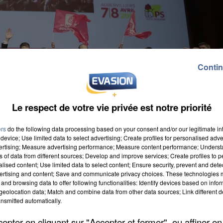
Contin
Le respect de votre vie privée est notre priorité
ers
do the following data processing based on your consent and/or our legitimate int
device; Use limited data to select advertising; Create profiles for personalised adver
vertising; Measure advertising performance; Measure content performance; Unders
ns of data from different sources; Develop and improve services; Create profiles to 
alised content; Use limited data to select content; Ensure security, prevent and detect
d de Paris. Le premier depuis l'élection du député
ertising and content; Save and communicate privacy choices. These technologies
and browsing data to offer following functionalities: Identify devices based on infor
La « renaissance », voilà le terme le plus utilisé par le
eolocation data; Match and combine data from other data sources; Link different de
hantier sera de trouver un nouveau siège alors que
nsmitted automatically.
ndu. Par ailleurs Olivier Faure a pris la défense des
pter en cliquant sur "Accepter et fermer", ou affiner en