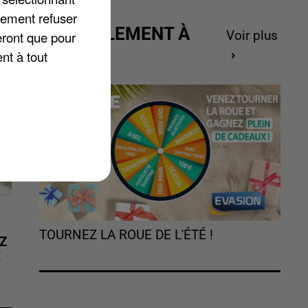
lement refuser
ACTUELLEMENT À
eront que pour
Voir plus
GAGNER
nt à tout
TOURNEZ LA ROUE DE L'ÉTÉ !
Z
É