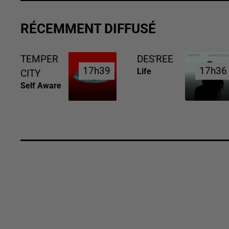
RÉCEMMENT DIFFUSÉ
TEMPER
DES'REE
17h39
17h39
17h36
17h36
Life
CITY
Self Aware