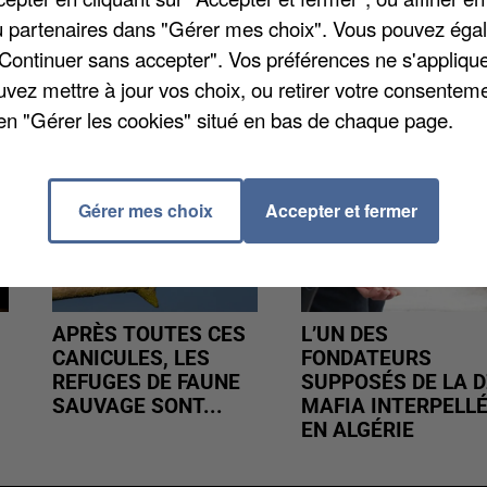
sident.
/ou partenaires dans "Gérer mes choix". Vous pouvez éga
"Continuer sans accepter". Vos préférences ne s'appliqu
uvez mettre à jour vos choix, ou retirer votre consenteme
en "Gérer les cookies" situé en bas de chaque page.
Gérer mes choix
Accepter et fermer
APRÈS TOUTES CES
L’UN DES
CANICULES, LES
FONDATEURS
REFUGES DE FAUNE
SUPPOSÉS DE LA D
SAUVAGE SONT...
MAFIA INTERPELL
EN ALGÉRIE