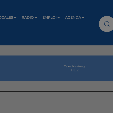
OCALES
RADIO
EMPLOI
AGENDA
Take Me Away
TIBZ