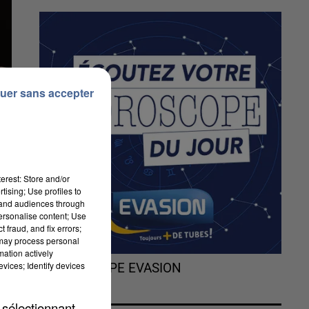
uer sans accepter
erest: Store and/or
tising; Use profiles to
tand audiences through
personalise content; Use
 fraud, and fix errors;
 may process personal
mation actively
vices; Identify devices
L'HOROSCOPE EVASION
 sélectionnant