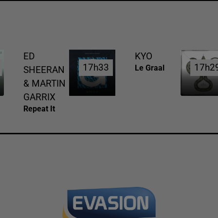
ED
KYO
17h33
17h33
17h2
17h2
Le Graal
SHEERAN
& MARTIN
GARRIX
Repeat It