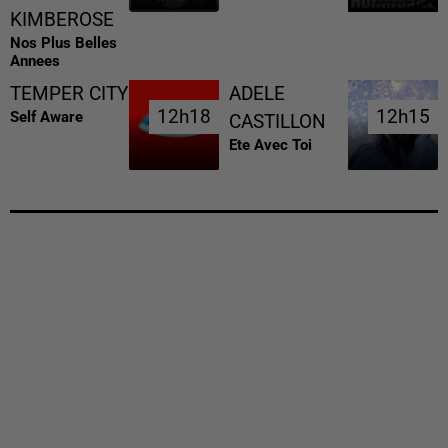
KIMBEROSE
Nos Plus Belles
Annees
TEMPER CITY
ADELE
12h18
12h18
12h15
12h15
Self Aware
CASTILLON
Ete Avec Toi