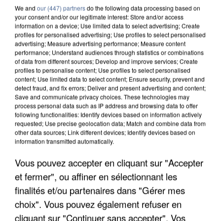
We and
our (447) partners
do the following data processing based on
your consent and/or our legitimate interest: Store and/or access
information on a device; Use limited data to select advertising; Create
profiles for personalised advertising; Use profiles to select personalised
advertising; Measure advertising performance; Measure content
performance; Understand audiences through statistics or combinations
of data from different sources; Develop and improve services; Create
profiles to personalise content; Use profiles to select personalised
content; Use limited data to select content; Ensure security, prevent and
detect fraud, and fix errors; Deliver and present advertising and content;
Save and communicate privacy choices. These technologies may
process personal data such as IP address and browsing data to offer
following functionalities: Identify devices based on information actively
requested; Use precise geolocation data; Match and combine data from
LES DONNÉES DE 300 000 CLIENTS DÉROBÉES À
other data sources; Link different devices; Identify devices based on
INTERMARCHÉ APRÈS UNE...
information transmitted automatically.
Vous pouvez accepter en cliquant sur "Accepter
et fermer", ou affiner en sélectionnant les
finalités et/ou partenaires dans "Gérer mes
choix". Vous pouvez également refuser en
cliquant sur "Continuer sans accepter". Vos