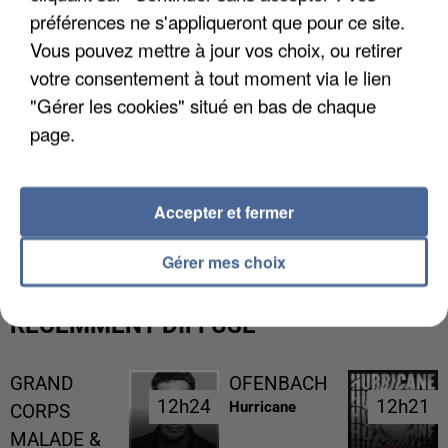
préférences ne s'appliqueront que pour ce site.
Vous pouvez mettre à jour vos choix, ou retirer
votre consentement à tout moment via le lien
"Gérer les cookies" situé en bas de chaque
page.
GABRIEL ATTAL ET RAPHAËL GLUCKSMANN
Accepter et fermer
VISÉS PAR DES INGÉRENCES...
Gérer mes choix
RÉCEMMENT DIFFUSÉ
GRAND
OFENBACH
12h24
12h24
12h21
12h21
Hurricane
CORPS
MALADE &