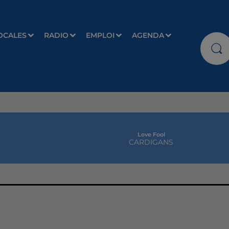
OCALES
RADIO
EMPLOI
AGENDA
Love Fool
CARDIGANS