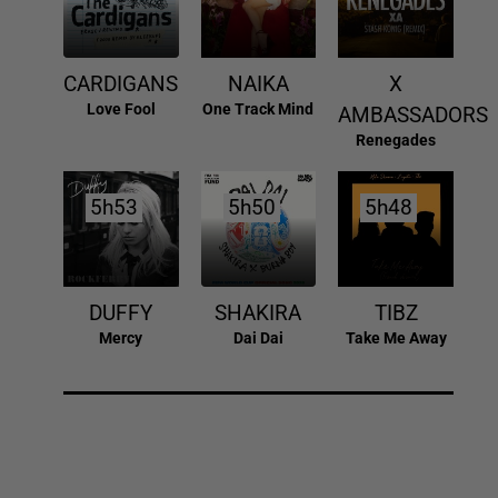
CARDIGANS
NAIKA
X
Love Fool
One Track Mind
AMBASSADORS
Renegades
5h53
5h53
5h50
5h50
5h48
5h48
DUFFY
SHAKIRA
TIBZ
Mercy
Dai Dai
Take Me Away