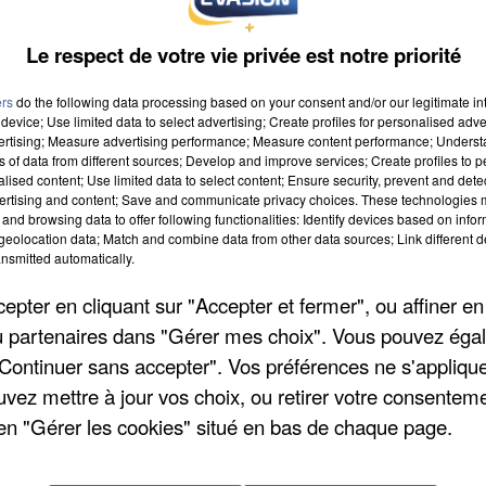
2015 à 8h00
Le respect de votre vie privée est notre priorité
2015 à 18h59
ers
do the following data processing based on your consent and/or our legitimate int
device; Use limited data to select advertising; Create profiles for personalised adver
vertising; Measure advertising performance; Measure content performance; Unders
ns of data from different sources; Develop and improve services; Create profiles to 
gne
alised content; Use limited data to select content; Ensure security, prevent and detect
ertising and content; Save and communicate privacy choices. These technologies
and browsing data to offer following functionalities: Identify devices based on infor
eolocation data; Match and combine data from other data sources; Link different de
nsmitted automatically.
pter en cliquant sur "Accepter et fermer", ou affiner en
/ou partenaires dans "Gérer mes choix". Vous pouvez éga
"Continuer sans accepter". Vos préférences ne s'appliqu
uvez mettre à jour vos choix, ou retirer votre consenteme
en "Gérer les cookies" situé en bas de chaque page.