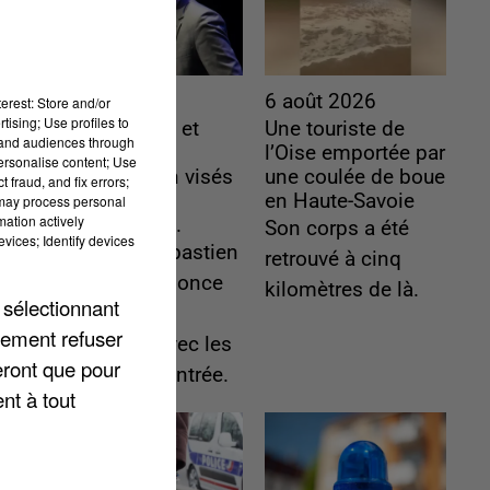
6 août 2026
6 août 2026
erest: Store and/or
tising; Use profiles to
Gabriel Attal et
Une touriste de
tand audiences through
Raphaël
l’Oise emportée par
personalise content; Use
Glucksmann visés
une coulée de boue
 fraud, and fix errors;
par des
en Haute-Savoie
 may process personal
mation actively
ingérences...
Son corps a été
vices; Identify devices
Sollicité, Sébastien
retrouvé à cinq
Lecornu annonce
kilomètres de là.
 sélectionnant
un "travail
lement refuser
commun" avec les
eront que pour
partis à la rentrée.
nt à tout