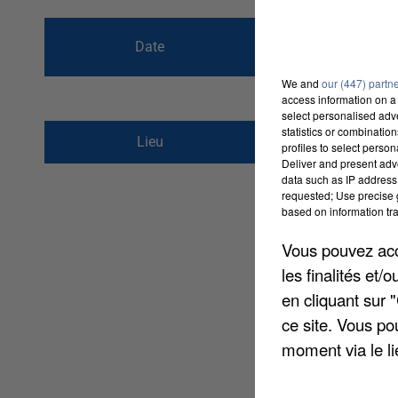
du
12 décembre 
Date
au
12 décembre 
We and
our (447) partn
access information on a 
select personalised ad
statistics or combinatio
8 Avenue de Bourgo
Lieu
profiles to select person
60000
Beauvais
Deliver and present adv
data such as IP address 
requested; Use precise g
based on information tra
Vous pouvez acce
les finalités et
en cliquant sur 
ce site. Vous po
moment via le li